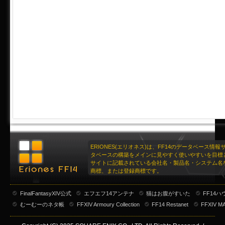
ERIONES(エリオネス)は、FF14のデータベース情
タベースの構築をメインに見やすく使いやすいを目標
サイトに記載されている会社名・製品名・システム名
商標、または登録商標です。
FinalFantasyXIV公式
エフエフ14アンテナ
猫はお腹がすいた
FF14
むーむーのネタ帳
FFXIV Armoury Collection
FF14 Restanet
FFXIV M