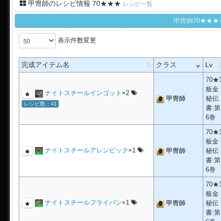
甲冑師のレシピ情報 70★★★
レシピ一覧
甲冑師70★★
表示件数変更
完成アイテム名
クラス
Lv
70★
板金
ナイトスチールインゴット
×2
甲冑師
秘伝
レシピ数：41
書:第
6巻
70★
板金
ナイトスチールアレンビック
×1
甲冑師
秘伝
書:第
6巻
70★
板金
ナイトスチールフライパン
×1
甲冑師
秘伝
書:第