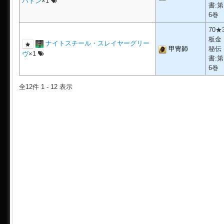
バトン
×1
書:第
6巻
70★
板金
ナイトスチール・スレイヤーグリー
甲冑師
秘伝
ヴ
×1
書:第
6巻
全12件 1 - 12 表示