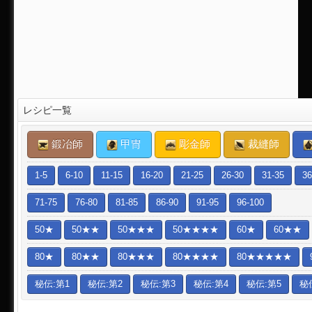
レシピ一覧
鍛冶師
甲冑
彫金師
裁縫師
1-5
6-10
11-15
16-20
21-25
26-30
31-35
36
71-75
76-80
81-85
86-90
91-95
96-100
50★
50★★
50★★★
50★★★★
60★
60★★
80★
80★★
80★★★
80★★★★
80★★★★★
秘伝:第1
秘伝:第2
秘伝:第3
秘伝:第4
秘伝:第5
秘