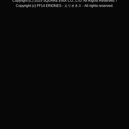
Copyright (C) 2025 SQUARE ENIX CO., LTD. All Rights Reserved. /
Copyright (c) FF14 ERIONES - エリオネス - All rights reserved.