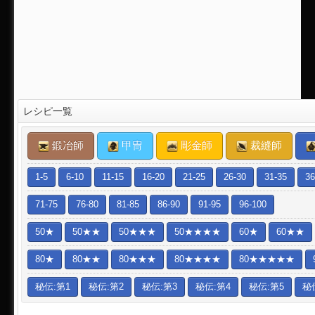
レシピ一覧
鍛冶師
甲冑
彫金師
裁縫師
1-5
6-10
11-15
16-20
21-25
26-30
31-35
36
71-75
76-80
81-85
86-90
91-95
96-100
50★
50★★
50★★★
50★★★★
60★
60★★
80★
80★★
80★★★
80★★★★
80★★★★★
秘伝:第1
秘伝:第2
秘伝:第3
秘伝:第4
秘伝:第5
秘