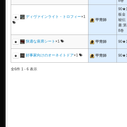
8巻
90★
板金
ディヴァインライト・トロフィー
×1
甲冑師
秘伝
書:第
8巻
快適な座席シート
×1
甲冑師
90★
好事家向けのオーネイトドア
×1
甲冑師
90★
全6件 1 - 6 表示