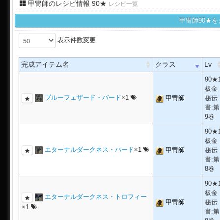
甲冑師のレシピ情報 90★
レシピ一覧
甲冑師90★
表示件数変更
完成アイテム名
クラス
Lv
90★
板金
ブルーフェザード・バード
×1
甲冑師
秘伝
書:第
9巻
90★
板金
エターナルダークネス・バード
×1
甲冑師
秘伝
書:第
8巻
90★
板金
エターナルダークネス・トロフィー
甲冑師
秘伝
×1
書:第