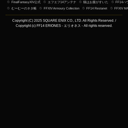
FinalFantasyXIV公式
エフエフ14アンテナ
猫はお腹がすいた
FF14
むーむーのネタ帳
FFXIV Armoury Collection
FF14 Restanet
FFXIV M
Copyright (C) 2025 SQUARE ENIX CO., LTD. All Rights Reserved. /
Copyright (c) FF14 ERIONES - エリオネス - All rights reserved.