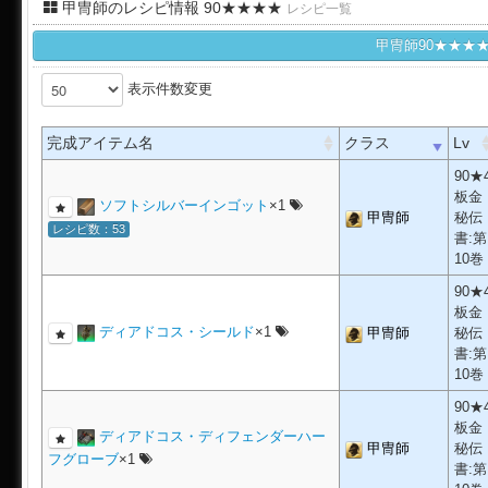
甲冑師のレシピ情報 90★★★★
レシピ一覧
甲冑師90★★★
表示件数変更
完成アイテム名
クラス
Lv
90★
板金
ソフトシルバーインゴット
×1
甲冑師
秘伝
レシピ数：53
書:第
10巻
90★
板金
ディアドコス・シールド
×1
甲冑師
秘伝
書:第
10巻
90★
板金
ディアドコス・ディフェンダーハー
甲冑師
秘伝
フグローブ
×1
書:第