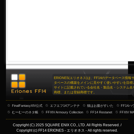
ERIONES(エリオネス)は、FF14のデータベース情
タベースの構築をメインに見やすく使いやすいを目標
サイトに記載されている会社名・製品名・システム名
商標、または登録商標です。
FinalFantasyXIV公式
エフエフ14アンテナ
猫はお腹がすいた
FF14
むーむーのネタ帳
FFXIV Armoury Collection
FF14 Restanet
FFXIV M
Copyright (C) 2025 SQUARE ENIX CO., LTD. All Rights Reserved. /
Copyright (c) FF14 ERIONES - エリオネス - All rights reserved.