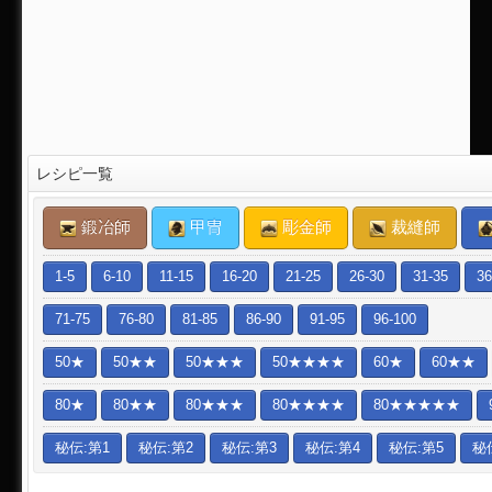
レシピ一覧
鍛冶師
甲冑
彫金師
裁縫師
1-5
6-10
11-15
16-20
21-25
26-30
31-35
36
71-75
76-80
81-85
86-90
91-95
96-100
50★
50★★
50★★★
50★★★★
60★
60★★
80★
80★★
80★★★
80★★★★
80★★★★★
秘伝:第1
秘伝:第2
秘伝:第3
秘伝:第4
秘伝:第5
秘