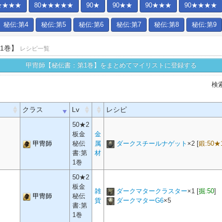
★★★★
80★★★★★
90★
90★★
90★★★
90★★★★
秘伝:第4
秘伝:第5
秘伝:第6
秘伝:第7
秘伝:第8
秘伝:第9
1巻】
レシピ一覧
甲冑師【秘伝書：第1巻】をまとめてマイリストに登録する
検
クラス
Lv
レシピ
50★2
板金
金
甲冑師
秘伝
属
ダークスチールナゲット
×
2
[
鍛:50★
書:第
材
1巻
50★2
板金
雑
ダークマタークラスター
×
1
[
掘:50
]
甲冑師
秘伝
貨
ダークマターG6
×
5
書:第
1巻