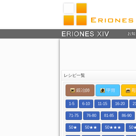
お知
レシピ一覧
鍛冶師
甲冑
彫
1-5
6-10
11-15
16-20
2
71-75
76-80
81-85
86-90
50★
50★★
50★★★
50