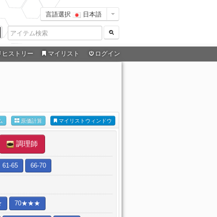
言語選択
日本語
ヒストリー
マイリスト
ログイン
ム
原価計算
マイリストウィンドウ
調理師
61-65
66-70
★
70★★★