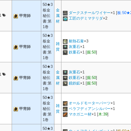
50★3
板金
金
ダークスチールワイヤー
×
1
[
板:50★
1
甲冑師
秘伝
属
工匠のデミマテリダ
×
2
書:第
材
1巻
50★3
板金
耐熱石膏
×
3
雑
甲冑師
秘伝
灰重石
×
1
貨
書:第
鉄重石
×
1
[
掘:50
]
1巻
50★3
板金
金
灰重石
×
1
1
甲冑師
秘伝
属
鉄重石
×
1
[
掘:50
]
書:第
材
鏡鉄鉱
×
1
[
掘:50
]
1巻
50★3
板金
オールドモーターパーツ
×
1
雑
甲冑師
秘伝
ベラフディアンシルバー
×
1
貨
書:第
マホガニー材
×
1
[
木:39
]
1巻
50★3