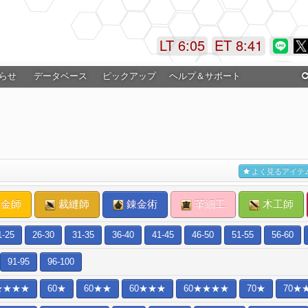
LT 6:05
ET 8:41
らせ
データベース
ピックアップ
ヘルプ＆サポート
よく見るアイテ
金師
裁縫師
錬金術
革細工
木工師
1-25
26-30
31-35
36-40
41-45
46-50
51-55
56-60
91-95
96-100
★★★★
60★
60★★
60★★★
60★★★★
70★
70★