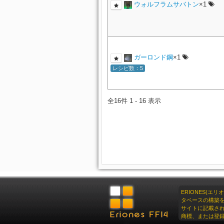
ウォルフラムサバトン
×1
ガーロンド鋼
×1
レシピ数：5
全16件 1 - 16 表示
ERIONES(エ
タベースの構築
サイトに記載さ
商標、または登