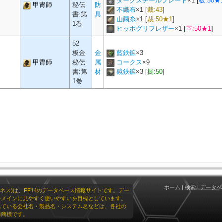
ダークスチールプレート
×
1
[
板:50★
甲冑師
秘伝
防
不織布
×
1
[
裁:43
]
書:第
具
山繭糸
×
1
[
裁:50★1
]
1巻
ヒッポグリフレザー
×
1
[
革:50★1
]
52
板金
金
藍鉄鉱
×
3
甲冑師
秘伝
属
コークス
×
9
書:第
材
鏡鉄鉱
×
3
[
掘:50
]
1巻
ホーム
|
検索
|
データベ
リオネス)は、FF14のデータベース情報サイトです。デー
をメインに見やすく使いやすいを目標としています。
れている会社名・製品名・システム名などは、各社の
録商標です。