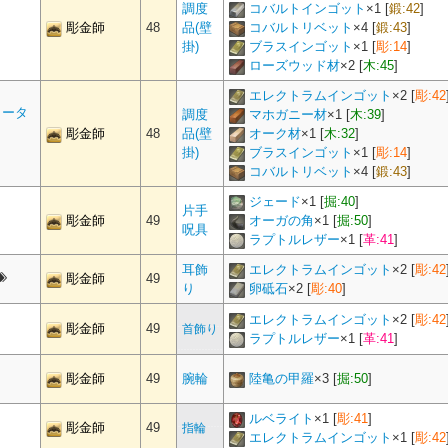
調度
コバルトインゴット
×
1
[
鍛:42
]
彫金師
48
品(壁
コバルトリベット
×
4
[
鍛:43
]
掛)
ブラスインゴット
×
1
[
彫:14
]
ローズウッド材
×
2
[
木:45
]
エレクトラムインゴット
×
2
[
彫:42
メータ
調度
マホガニー材
×
1
[
木:39
]
彫金師
48
品(壁
オーク材
×
1
[
木:32
]
掛)
ブラスインゴット
×
1
[
彫:14
]
コバルトリベット
×
4
[
鍛:43
]
ジェード
×
1
[
掘:40
]
片手
彫金師
49
オーガの角
×
1
[
掘:50
]
呪具
ラプトルレザー
×
1
[
革:41
]
耳飾
エレクトラムインゴット
×
2
[
彫:42
彫金師
49
り
卵砥石
×
2
[
彫:40
]
エレクトラムインゴット
×
2
[
彫:42
彫金師
49
首飾り
ラプトルレザー
×
1
[
革:41
]
彫金師
49
腕輪
陸亀の甲羅
×
3
[
掘:50
]
ルベライト
×
1
[
彫:41
]
彫金師
49
指輪
エレクトラムインゴット
×
1
[
彫:42