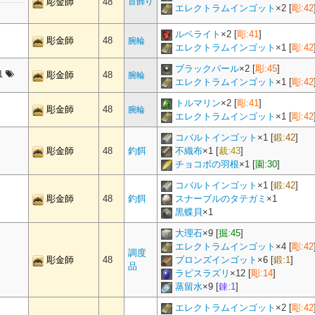
彫金師
48
首飾り
エレクトラムインゴット
×
2
[
彫:42
ルベライト
×
2
[
彫:41
]
彫金師
48
腕輪
エレクトラムインゴット
×
1
[
彫:42
ブラックパール
×
2
[
彫:45
]
1
彫金師
48
腕輪
エレクトラムインゴット
×
1
[
彫:42
トルマリン
×
2
[
彫:41
]
彫金師
48
腕輪
エレクトラムインゴット
×
1
[
彫:42
コバルトインゴット
×
1
[
鍛:42
]
彫金師
48
釣餌
不織布
×
1
[
裁:43
]
チョコボの羽根
×
1
[
園:30
]
コバルトインゴット
×
1
[
鍛:42
]
彫金師
48
釣餌
スナーブルのタテガミ
×
1
黒蝶貝
×
1
大理石
×
9
[
掘:45
]
エレクトラムインゴット
×
4
[
彫:42
調度
彫金師
48
ブロンズインゴット
×
6
[
鍛:1
]
品
ラピスラズリ
×
12
[
彫:14
]
蒸留水
×
9
[
錬:1
]
エレクトラムインゴット
×
2
[
彫:42