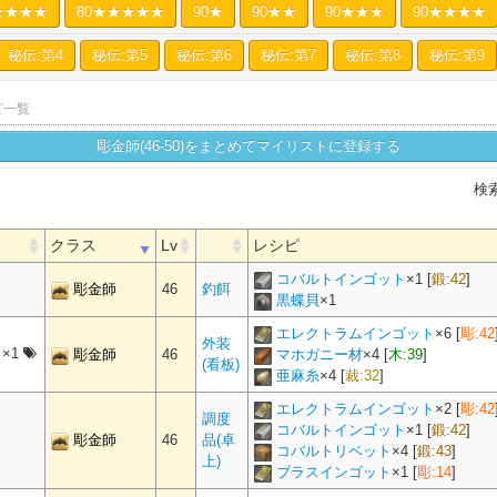
★★★★
80★★★★★
90★
90★★
90★★★
90★★★★
秘伝:第4
秘伝:第5
秘伝:第6
秘伝:第7
秘伝:第8
秘伝:第9
ピ一覧
彫金師(46-50)をまとめてマイリストに登録する
検
クラス
Lv
レシピ
コバルトインゴット
×
1
[
鍛:42
]
彫金師
46
釣餌
黒蝶貝
×
1
エレクトラムインゴット
×
6
[
彫:42
外装
ド
×1
彫金師
46
マホガニー材
×
4
[
木:39
]
(看板)
亜麻糸
×
4
[
裁:32
]
エレクトラムインゴット
×
2
[
彫:42
調度
コバルトインゴット
×
1
[
鍛:42
]
彫金師
46
品(卓
コバルトリベット
×
4
[
鍛:43
]
上)
ブラスインゴット
×
1
[
彫:14
]