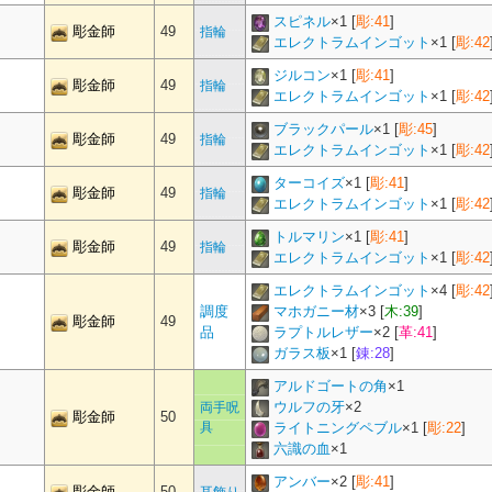
スピネル
×
1
[
彫:41
]
彫金師
49
指輪
エレクトラムインゴット
×
1
[
彫:42
ジルコン
×
1
[
彫:41
]
彫金師
49
指輪
エレクトラムインゴット
×
1
[
彫:42
ブラックパール
×
1
[
彫:45
]
彫金師
49
指輪
エレクトラムインゴット
×
1
[
彫:42
ターコイズ
×
1
[
彫:41
]
彫金師
49
指輪
エレクトラムインゴット
×
1
[
彫:42
トルマリン
×
1
[
彫:41
]
彫金師
49
指輪
エレクトラムインゴット
×
1
[
彫:42
エレクトラムインゴット
×
4
[
彫:42
調度
マホガニー材
×
3
[
木:39
]
彫金師
49
品
ラプトルレザー
×
2
[
革:41
]
ガラス板
×
1
[
錬:28
]
アルドゴートの角
×
1
ウルフの牙
×
2
両手呪
彫金師
50
具
ライトニングペブル
×
1
[
彫:22
]
六識の血
×
1
アンバー
×
2
[
彫:41
]
彫金師
50