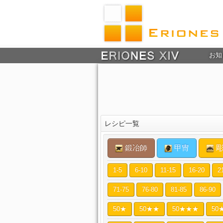
お知
レシピ一覧
鍛冶師
甲冑
彫
1-5
6-10
11-15
16-20
2
71-75
76-80
81-85
86-90
50★
50★★
50★★★
50