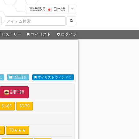
言語選択
日本語
ヒストリー
マイリスト
ログイン
ム
原価計算
マイリストウィンドウ
調理師
61-65
66-70
★
70★★★