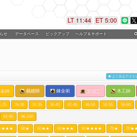
LT 11:44
ET 5:00
らせ
データベース
ピックアップ
ヘルプ＆サポート
よく見るアイテ
金師
裁縫師
錬金術
革細工
木工師
1-25
26-30
31-35
36-40
41-45
46-50
51-55
56-60
91-95
96-100
★★★★
60★
60★★
60★★★
60★★★★
70★
70★