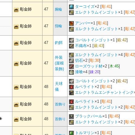
ターコイズ
×
2
[
彫:41
]
彫金師
47
腕輪
エレクトラムインゴット
×
1
[
彫:42
アンバー
×
1
[
彫:41
]
彫金師
47
指輪
エレクトラムインゴット
×
1
[
彫:42
コバルトインゴット
×
1
[
鍛:42
]
彫金師
47
釣餌
不織布
×
1
[
裁:43
]
エレクトラムインゴット
×
4
[
彫:42
外装
切石
×
2
[
彫:30
]
彫金師
47
(屋根
ローズウッド材
×
2
[
木:45
]
装飾)
漆喰
×
4
[
錬:20
]
コバルトインゴット
×
2
[
鍛:42
]
天球
彫金師
48
ルベライト
×
2
[
彫:41
]
儀
エレクトラムエンチャントインク
ルベライト
×
1
[
彫:41
]
彫金師
48
首飾り
エレクトラムインゴット
×
2
[
彫:42
ブラックパール
×
1
[
彫:45
]
彫金師
48
首飾り
エレクトラムインゴット
×
2
[
彫:42
トルマリン
×
1
[
彫:41
]