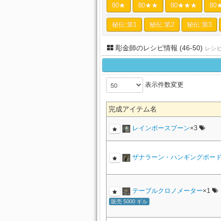
80★
80★★
80★★★
80
秘伝:第1
秘伝:第2
秘伝:第3
彫金師のレシピ情報 (46-50)
レシ
表示件数変更
完成アイテム名
レインボースプーン
×3
ザナラーン・ハンギングボー
テーブルクロノメーター
×1
販売 5000 ギル