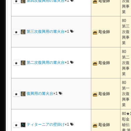
第四次復興用の篝火台
×1
彫金師
次復
興事
業
80
第三
第三次復興用の篝火台
×1
彫金師
次復
興事
業
80
第二
第二次復興用の篝火台
×1
彫金師
次復
興事
業
80
第一
復興用の篝火台
×1
彫金師
次復
興事
業
80★
彫金
ティターニアの壁掛け
×1
彫金師
秘伝
書:第