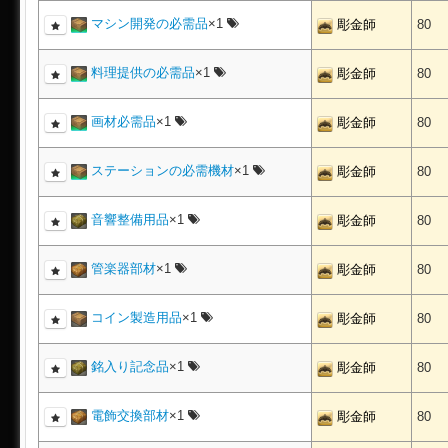
マシン開発の必需品
×1
彫金師
80
料理提供の必需品
×1
彫金師
80
画材必需品
×1
彫金師
80
ステーションの必需機材
×1
彫金師
80
音響整備用品
×1
彫金師
80
管楽器部材
×1
彫金師
80
コイン製造用品
×1
彫金師
80
銘入り記念品
×1
彫金師
80
電飾交換部材
×1
彫金師
80