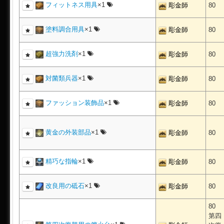
フィットネス用具
×1
彫金師
80
塗料調合用具
×1
彫金師
80
超強力洗剤
×1
彫金師
80
対菌類兵器
×1
彫金師
80
ファッション装飾品
×1
彫金師
80
黄金の外装部品
×1
彫金師
80
精巧な指輪
×1
彫金師
80
改良用の砥石
×1
彫金師
80
80
第四