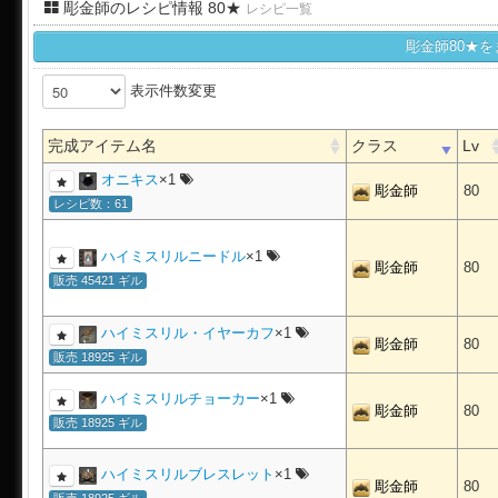
彫金師のレシピ情報 80★
レシピ一覧
彫金師80★
表示件数変更
完成アイテム名
クラス
Lv
オニキス
×1
彫金師
80
レシピ数：61
ハイミスリルニードル
×1
彫金師
80
販売 45421 ギル
ハイミスリル・イヤーカフ
×1
彫金師
80
販売 18925 ギル
ハイミスリルチョーカー
×1
彫金師
80
販売 18925 ギル
ハイミスリルブレスレット
×1
彫金師
80
販売 18925 ギル