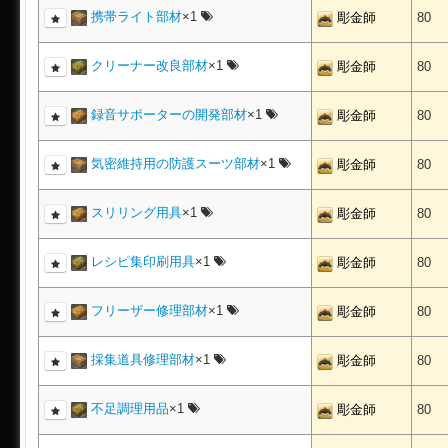
携帯ライト部材
×1
彫金師
80
クリーナー改良部材
×1
彫金師
80
録音サポーターの開発部材
×1
彫金師
80
気密維持用の防護スーツ部材
×1
彫金師
80
スリリング用具
×1
彫金師
80
レシピ集印刷用具
×1
彫金師
80
フリーザー修理部材
×1
彫金師
80
採集道具修理部材
×1
彫金師
80
不足調理用品
×1
彫金師
80