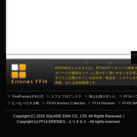
ERIONES(エリオネス)は、FF14のデータベース情
タベースの構築をメインに見やすく使いやすいを目標
サイトに記載されている会社名・製品名・システム名
商標、または登録商標です。
FinalFantasyXIV公式
エフエフ14アンテナ
猫はお腹がすいた
FF14
むーむーのネタ帳
FFXIV Armoury Collection
FF14 Restanet
FFXIV M
Copyright (C) 2025 SQUARE ENIX CO., LTD. All Rights Reserved. /
Copyright (c) FF14 ERIONES - エリオネス - All rights reserved.