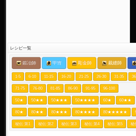
レシピ一覧
鍛冶師
甲冑
彫金師
裁縫師
1-5
6-10
11-15
16-20
21-25
26-30
31-35
36
71-75
76-80
81-85
86-90
91-95
96-100
50★
50★★
50★★★
50★★★★
60★
60★★
80★
80★★
80★★★
80★★★★
80★★★★★
秘伝:第1
秘伝:第2
秘伝:第3
秘伝:第4
秘伝:第5
秘