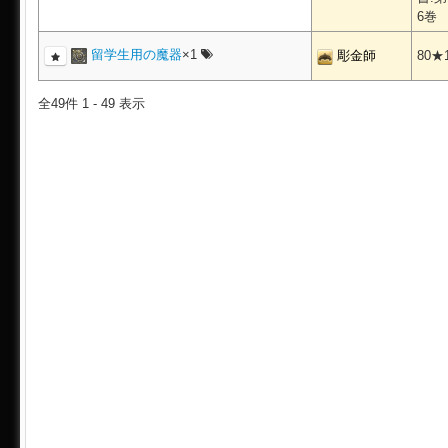
6巻
留学生用の魔器
×1
彫金師
80★
全49件 1 - 49 表示