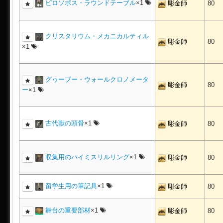
ピロソポス・ラウンドテーブル
×1
彫金師
80
クリスタリウム・メカニカルティル
彫金師
80
×1
グゥーブー・ウォールクロノメータ
彫金師
80
ー
×1
古代獣の頭骨
×1
彫金師
80
収集用のハイミスリルリング
×1
彫金師
80
留学生用の筆記具
×1
彫金師
80
舞台の重要部材
×1
彫金師
80