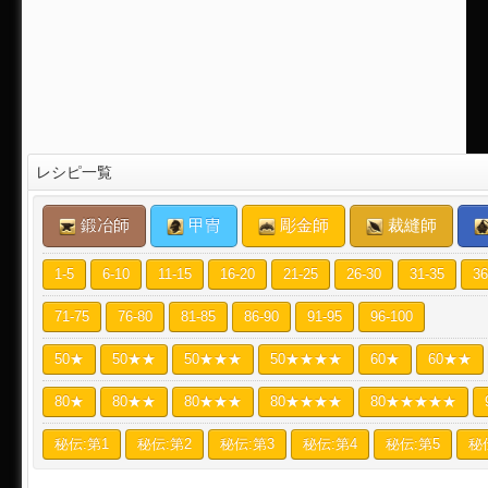
レシピ一覧
鍛冶師
甲冑
彫金師
裁縫師
1-5
6-10
11-15
16-20
21-25
26-30
31-35
36
71-75
76-80
81-85
86-90
91-95
96-100
50★
50★★
50★★★
50★★★★
60★
60★★
80★
80★★
80★★★
80★★★★
80★★★★★
秘伝:第1
秘伝:第2
秘伝:第3
秘伝:第4
秘伝:第5
秘