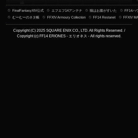
FinalFantasyXIV公式
エフエフ14アンテナ
猫はお腹がすいた
FF14
むーむーのネタ帳
FFXIV Armoury Collection
FF14 Restanet
FFXIV M
Copyright (C) 2025 SQUARE ENIX CO., LTD. All Rights Reserved. /
Copyright (c) FF14 ERIONES - エリオネス - All rights reserved.