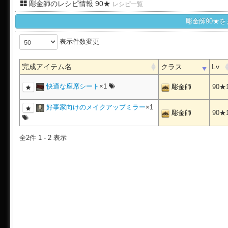
彫金師のレシピ情報 90★
レシピ一覧
彫金師90★
表示件数変更
完成アイテム名
クラス
Lv
快適な座席シート
×1
彫金師
90★
好事家向けのメイクアップミラー
×1
彫金師
90★
全2件 1 - 2 表示