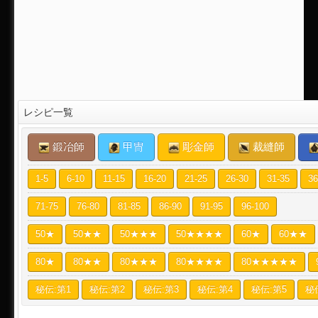
レシピ一覧
鍛冶師
甲冑
彫金師
裁縫師
1-5
6-10
11-15
16-20
21-25
26-30
31-35
36
71-75
76-80
81-85
86-90
91-95
96-100
50★
50★★
50★★★
50★★★★
60★
60★★
80★
80★★
80★★★
80★★★★
80★★★★★
秘伝:第1
秘伝:第2
秘伝:第3
秘伝:第4
秘伝:第5
秘