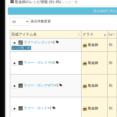
彫金師のレシピ情報 (91-95)
レシピ一覧
彫金師(91-9
表示件数変更
完成アイテム名
クラス
Lv
ラァーインゴット
×1
彫金師
91
レシピ数：99
ラァー・グレイヴ
×1
彫金師
91
ラァー・ロングボウ
×1
彫金師
91
ラァー・ロッド
×1
彫金師
91