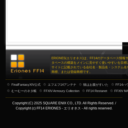
ERIONES(エリオネス)は、FF14のデータベース情
タベースの構築をメインに見やすく使いやすいを目標
サイトに記載されている会社名・製品名・システム名
商標、または登録商標です。
FinalFantasyXIV公式
エフエフ14アンテナ
猫はお腹がすいた
FF14
むーむーのネタ帳
FFXIV Armoury Collection
FF14 Restanet
FFXIV M
Copyright (C) 2025 SQUARE ENIX CO., LTD. All Rights Reserved. /
Copyright (c) FF14 ERIONES - エリオネス - All rights reserved.