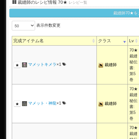
裁縫師のレシピ情報 70★
レシピ一覧
裁縫師70★
表示件数変更
完成アイテム名
クラス
Lv
70★
裁縫
秘伝
マメットキメラ
×1
裁縫師
書:
第5
巻
70★
裁縫
秘伝
マメット・神龍
×1
裁縫師
書:
第5
巻
70★
裁縫