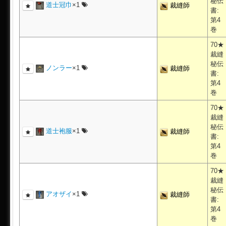
秘伝
道士冠巾
×1
裁縫師
書:
第4
巻
70★
裁縫
秘伝
ノンラー
×1
裁縫師
書:
第4
巻
70★
裁縫
秘伝
道士袍服
×1
裁縫師
書:
第4
巻
70★
裁縫
秘伝
アオザイ
×1
裁縫師
書:
第4
巻