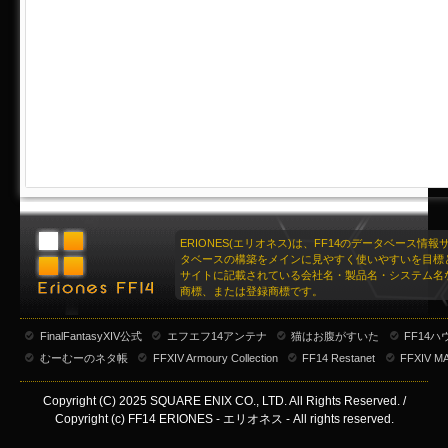
ERIONES(エリオネス)は、FF14のデータベース情
タベースの構築をメインに見やすく使いやすいを目標
サイトに記載されている会社名・製品名・システム名
商標、または登録商標です。
FinalFantasyXIV公式
エフエフ14アンテナ
猫はお腹がすいた
FF14
むーむーのネタ帳
FFXIV Armoury Collection
FF14 Restanet
FFXIV M
Copyright (C) 2025 SQUARE ENIX CO., LTD. All Rights Reserved. /
Copyright (c) FF14 ERIONES - エリオネス - All rights reserved.