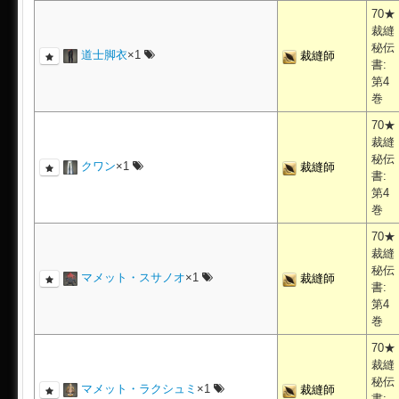
70★
裁縫
秘伝
道士脚衣
×1
裁縫師
書:
第4
巻
70★
裁縫
秘伝
クワン
×1
裁縫師
書:
第4
巻
70★
裁縫
秘伝
マメット・スサノオ
×1
裁縫師
書:
第4
巻
70★
裁縫
秘伝
マメット・ラクシュミ
×1
裁縫師
書: