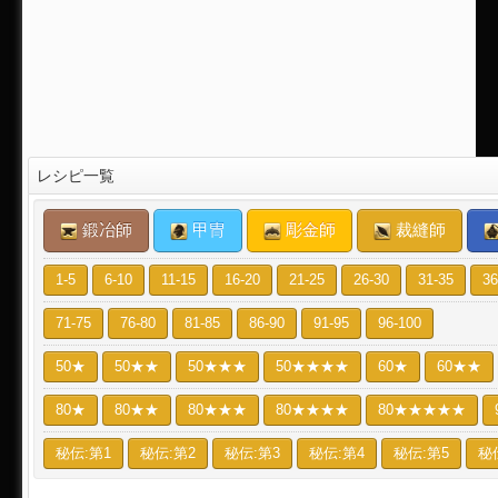
レシピ一覧
鍛冶師
甲冑
彫金師
裁縫師
1-5
6-10
11-15
16-20
21-25
26-30
31-35
36
71-75
76-80
81-85
86-90
91-95
96-100
50★
50★★
50★★★
50★★★★
60★
60★★
80★
80★★
80★★★
80★★★★
80★★★★★
秘伝:第1
秘伝:第2
秘伝:第3
秘伝:第4
秘伝:第5
秘