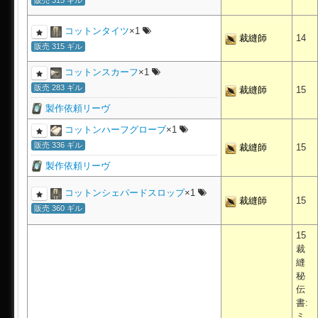
コットンタイツ
×1
裁縫師
14
販売 315 ギル
コットンスカーフ
×1
販売 283 ギル
裁縫師
15
製作依頼リーヴ
コットンハーフグローブ
×1
販売 336 ギル
裁縫師
15
製作依頼リーヴ
コットンシェパードスロップ
×1
裁縫師
15
販売 360 ギル
15
裁
縫
秘
伝
書:
ミ