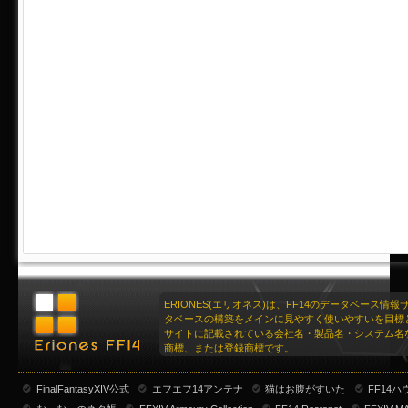
ERIONES(エリオネス)は、FF14のデータベース情
タベースの構築をメインに見やすく使いやすいを目標
サイトに記載されている会社名・製品名・システム名
商標、または登録商標です。
FinalFantasyXIV公式
エフエフ14アンテナ
猫はお腹がすいた
FF14