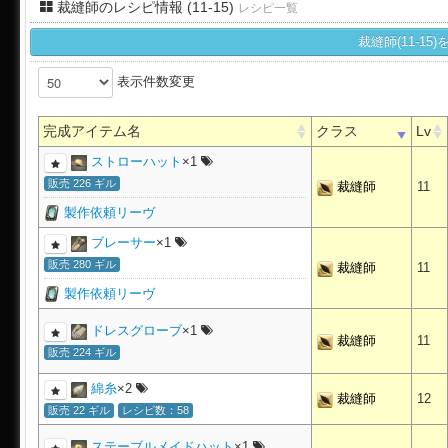
裁縫師のレシピ情報 (11-15)
レシピ一覧
裁縫師(11-1
表示件数変更
完成アイテム名
クラス
Lv
ストローハット
×1
販売 226 ギル
裁縫師
11
製作依頼リーヴ
ブレーサー
×1
販売 280 ギル
裁縫師
11
製作依頼リーヴ
ドレスグローブ
×1
裁縫師
11
販売 224 ギル
綿糸
×2
裁縫師
12
販売 22 ギル
レシピ数：58
ステーブルメイドハット
×1