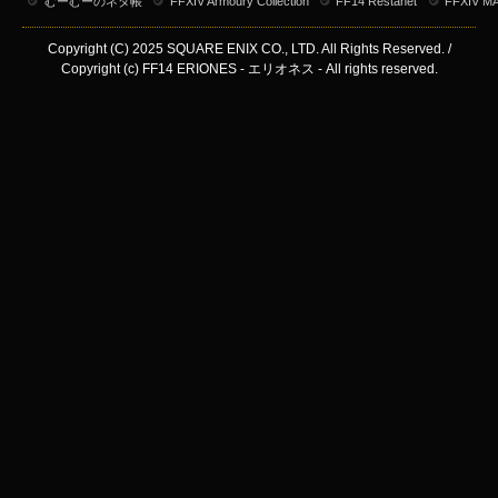
むーむーのネタ帳
FFXIV Armoury Collection
FF14 Restanet
FFXIV M
Copyright (C) 2025 SQUARE ENIX CO., LTD. All Rights Reserved. /
Copyright (c) FF14 ERIONES - エリオネス - All rights reserved.