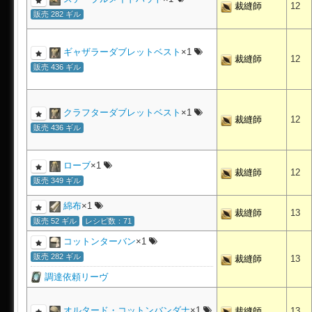
裁縫師
12
販売 282 ギル
ギャザラーダブレットベスト
×1
裁縫師
12
販売 436 ギル
クラフターダブレットベスト
×1
裁縫師
12
販売 436 ギル
ローブ
×1
裁縫師
12
販売 349 ギル
綿布
×1
裁縫師
13
販売 52 ギル
レシピ数：71
コットンターバン
×1
販売 282 ギル
裁縫師
13
調達依頼リーヴ
オルタード・コットンバンダナ
×1
裁縫師
13