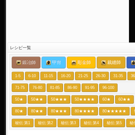
レシピ一覧
鍛冶師
甲冑
彫金師
裁縫師
1-5
6-10
11-15
16-20
21-25
26-30
31-35
36
71-75
76-80
81-85
86-90
91-95
96-100
50★
50★★
50★★★
50★★★★
60★
60★★
80★
80★★
80★★★
80★★★★
80★★★★★
秘伝:第1
秘伝:第2
秘伝:第3
秘伝:第4
秘伝:第5
秘