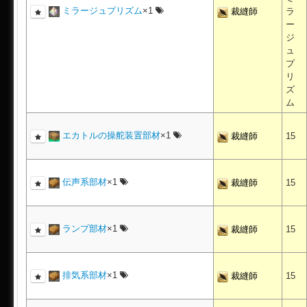
ミラージュプリズム
×1
裁縫師
ラ
ー
ジ
ュ
プ
リ
ズ
ム
エカトルの操舵装置部材
×1
裁縫師
15
伝声系部材
×1
裁縫師
15
ランプ部材
×1
裁縫師
15
排気系部材
×1
裁縫師
15