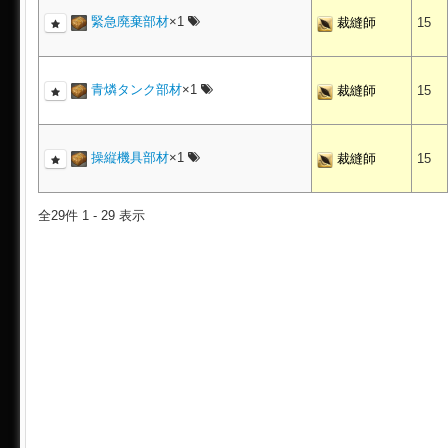
緊急廃棄部材
×1
裁縫師
15
青燐タンク部材
×1
裁縫師
15
操縦機具部材
×1
裁縫師
15
全29件 1 - 29 表示