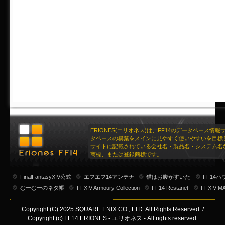
ERIONES(エリオネス)は、FF14のデータベース情
タベースの構築をメインに見やすく使いやすいを目標
サイトに記載されている会社名・製品名・システム名
商標、または登録商標です。
FinalFantasyXIV公式
エフエフ14アンテナ
猫はお腹がすいた
FF14
むーむーのネタ帳
FFXIV Armoury Collection
FF14 Restanet
FFXIV M
Copyright (C) 2025 SQUARE ENIX CO., LTD. All Rights Reserved. /
Copyright (c) FF14 ERIONES - エリオネス - All rights reserved.