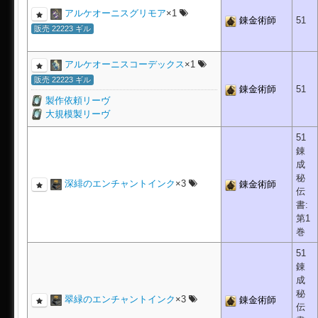
アルケオーニスグリモア
×1
錬金術師
51
販売 22223 ギル
アルケオーニスコーデックス
×1
販売 22223 ギル
錬金術師
51
製作依頼リーヴ
大規模製リーヴ
51
錬
成
秘
深緋のエンチャントインク
×3
錬金術師
伝
書:
第1
巻
51
錬
成
秘
翠緑のエンチャントインク
×3
錬金術師
伝