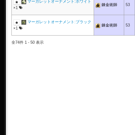
マーガレットオーナメント:ホワイト
錬金術師
53
×1
マーガレットオーナメント:ブラック
錬金術師
53
×1
全74件 1 - 50 表示