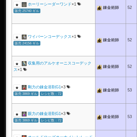
ホーリーシーダーワンド
×1
錬金術師
52
販売 25740 ギル
ワイバーンコーデックス
×1
錬金術師
52
販売 24156 ギル
収集用のアルケオーニスコーデック
錬金術師
52
ス
×1
剛力の錬金溶剤G1
×3
錬金術師
53
販売 3869 ギル
レシピ数：72
眼力の錬金溶剤G1
×3
錬金術師
53
販売 3869 ギル
レシピ数：72