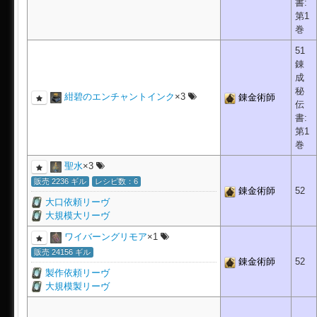
書:
第1
巻
51
錬
成
秘
紺碧のエンチャントインク
×3
錬金術師
伝
書:
第1
巻
聖水
×3
販売 2236 ギル
レシピ数：6
錬金術師
52
大口依頼リーヴ
大規模大リーヴ
ワイバーングリモア
×1
販売 24156 ギル
錬金術師
52
製作依頼リーヴ
大規模製リーヴ