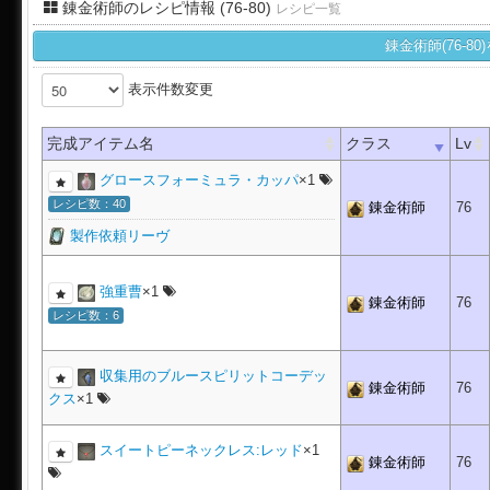
錬金術師のレシピ情報 (76-80)
レシピ一覧
錬金術師(76-
表示件数変更
完成アイテム名
クラス
Lv
グロースフォーミュラ・カッパ
×1
レシピ数：40
錬金術師
76
製作依頼リーヴ
強重曹
×1
錬金術師
76
レシピ数：6
収集用のブルースピリットコーデッ
錬金術師
76
クス
×1
スイートピーネックレス:レッド
×1
錬金術師
76