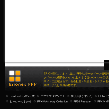
ERIONES(エリオネス)は、FF14のデータベース情
タベースの構築をメインに見やすく使いやすいを目標
サイトに記載されている会社名・製品名・システム名
商標、または登録商標です。
FinalFantasyXIV公式
エフエフ14アンテナ
猫はお腹がすいた
FF14
むーむーのネタ帳
FFXIV Armoury Collection
FF14 Restanet
FFXIV M