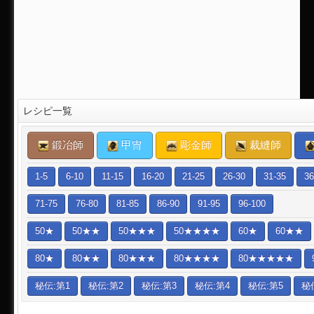
レシピ一覧
鍛冶師
甲冑
彫金師
裁縫師
1-5
6-10
11-15
16-20
21-25
26-30
31-35
36
71-75
76-80
81-85
86-90
91-95
96-100
50★
50★★
50★★★
50★★★★
60★
60★★
80★
80★★
80★★★
80★★★★
80★★★★★
秘伝:第1
秘伝:第2
秘伝:第3
秘伝:第4
秘伝:第5
秘