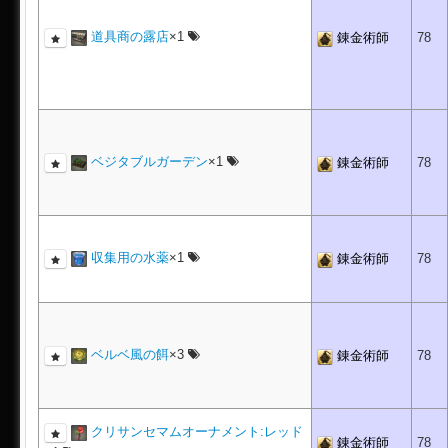
道具商の露店
×1
錬金術師
78
ベジタブルガーデン
×1
錬金術師
78
収集用の水薬
×1
錬金術師
78
ベルベ風の餌
×3
錬金術師
78
クリサンセマムオーナメント:レッド
錬金術師
78