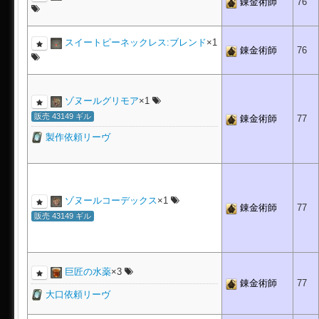
錬金術師
76
スイートピーネックレス:ブレンド
×1
錬金術師
76
ゾヌールグリモア
×1
販売 43149 ギル
錬金術師
77
製作依頼リーヴ
ゾヌールコーデックス
×1
錬金術師
77
販売 43149 ギル
巨匠の水薬
×3
錬金術師
77
大口依頼リーヴ