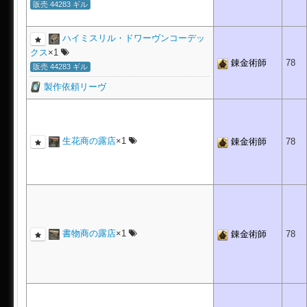
販売 44283 ギル
ハイミスリル・ドワーヴンコーデッ
クス
×1
錬金術師
78
販売 44283 ギル
製作依頼リーヴ
生花商の露店
×1
錬金術師
78
書物商の露店
×1
錬金術師
78