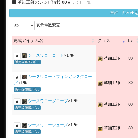
革細工師のレシピ情報 80★
レシピ一覧
革細工師80★
表示件数変更
完成アイテム名
クラス
Lv
シースワローコート
×1
革細工師
80
販売 41636 ギル
シースワロー・フィンガレスグロー
革細工師
80
ブ
×1
販売 24981 ギル
シースワローグローブ
×1
革細工師
80
販売 24981 ギル
シースワローシューズ
×1
革細工師
80
販売 24981 ギル