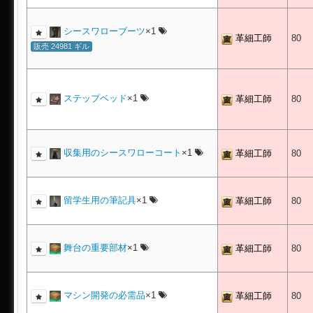
シースワローブーツ
×1
革細工師
80
販売 24981 ギル
ステップベッド
×1
革細工師
80
収集用のシースワローコート
×1
革細工師
80
留学生用の筆記具
×1
革細工師
80
舞台の重要部材
×1
革細工師
80
マシン開発の必需品
×1
革細工師
80