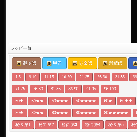
レシピ一覧
鍛冶師
甲冑
彫金師
裁縫師
1-5
6-10
11-15
16-20
21-25
26-30
31-35
36
71-75
76-80
81-85
86-90
91-95
96-100
50★
50★★
50★★★
50★★★★
60★
60★★
80★
80★★
80★★★
80★★★★
80★★★★★
秘伝:第1
秘伝:第2
秘伝:第3
秘伝:第4
秘伝:第5
秘