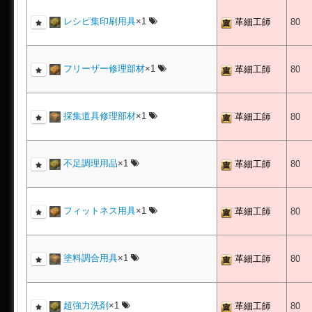
レシピ集印刷用具
×1
革細工師
80
フリーザー修理部材
×1
革細工師
80
採集道具修理部材
×1
革細工師
80
不足調理用品
×1
革細工師
80
フィットネス用具
×1
革細工師
80
塗料調合用具
×1
革細工師
80
超強力洗剤
×1
革細工師
80