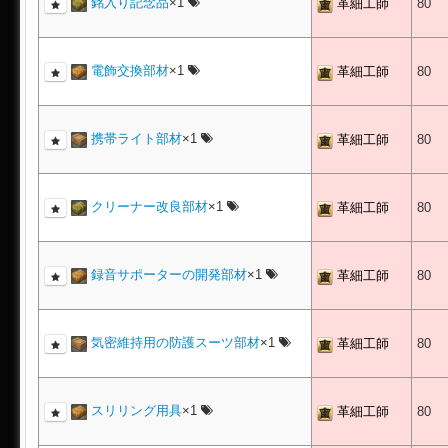
銘入り記念品
×1
革細工師
80
電飾交換部材
×1
革細工師
80
携帯ライト部材
×1
革細工師
80
クリーナー改良部材
×1
革細工師
80
録音サポーターの開発部材
×1
革細工師
80
気密維持用の防護スーツ部材
×1
革細工師
80
スリリング用具
×1
革細工師
80