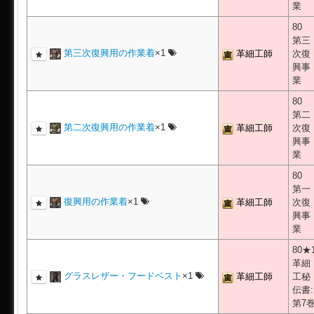
業
80
第三
第三次復興用の作業着
×1
革細工師
次復
興事
業
80
第二
第二次復興用の作業着
×1
革細工師
次復
興事
業
80
第一
復興用の作業着
×1
革細工師
次復
興事
業
80★
革細
グラスレザー・フードベスト
×1
革細工師
工秘
伝書:
第7