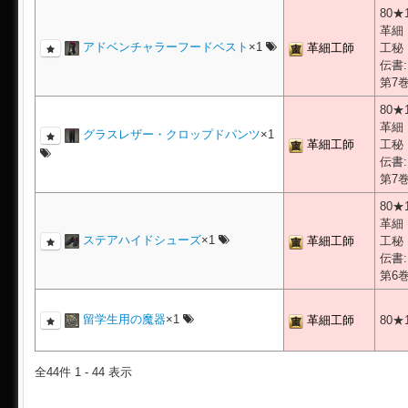
80★
革細
アドベンチャラーフードベスト
×1
革細工師
工秘
伝書:
第7
80★
革細
グラスレザー・クロップドパンツ
×1
革細工師
工秘
伝書:
第7
80★
革細
ステアハイドシューズ
×1
革細工師
工秘
伝書:
第6
留学生用の魔器
×1
革細工師
80★
全44件 1 - 44 表示