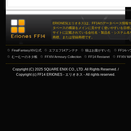
ERIONES(エリオネス)は、FF14のデータベース情
タベースの構築をメインに見やすく使いやすいを目標
サイトに記載されている会社名・製品名・システム名
商標、または登録商標です。
FinalFantasyXIV公式
エフエフ14アンテナ
猫はお腹がすいた
FF14
むーむーのネタ帳
FFXIV Armoury Collection
FF14 Restanet
FFXIV M
Copyright (C) 2025 SQUARE ENIX CO., LTD. All Rights Reserved. /
Copyright (c) FF14 ERIONES - エリオネス - All rights reserved.