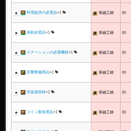
料理提供の必需品
×1
革細工師
80
画材必需品
×1
革細工師
80
ステーションの必需機材
×1
革細工師
80
音響整備用品
×1
革細工師
80
管楽器部材
×1
革細工師
80
コイン製造用品
×1
革細工師
80