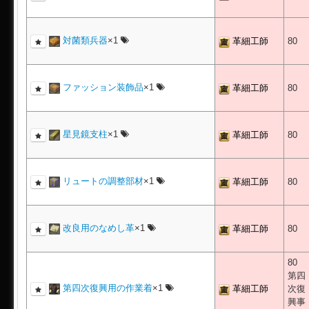
対菌類兵器
×1
革細工師
80
ファッション装飾品
×1
革細工師
80
星見鏡支柱
×1
革細工師
80
リュートの調整部材
×1
革細工師
80
改良用のなめし革
×1
革細工師
80
80
第四
第四次復興用の作業着
×1
革細工師
次復
興事