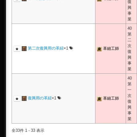
復
興
事
業
40
第
二
次
第二次復興用の革紐
×1
革細工師
復
興
事
業
40
第
一
次
復興用の革紐
×1
革細工師
復
興
事
業
全33件 1 - 33 表示