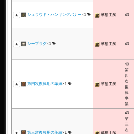
シュラウド・ハンギングバナー
×1
革細工師
40
シープラグ
×1
革細工師
40
40
第
四
次
第四次復興用の革紐
×1
革細工師
復
興
事
業
40
第
三
次
第三次復興用の革紐
×1
革細工師