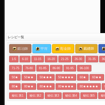
レシピ一覧
鍛冶師
甲冑
彫金師
裁縫師
1-5
6-10
11-15
16-20
21-25
26-30
31-35
36
71-75
76-80
81-85
86-90
91-95
96-100
50★
50★★
50★★★
50★★★★
60★
60★★
80★
80★★
80★★★
80★★★★
80★★★★★
秘伝:第1
秘伝:第2
秘伝:第3
秘伝:第4
秘伝:第5
秘