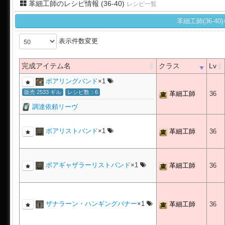
革細工師のレシピ情報 (36-40)
レシピ一覧
革細工師(36-
表示件数変更
完成アイテム名
クラス
Lv
ボアリングバンド
×1
販売 2533 ギル
レシピ数：6
革細工師
36
調達依頼リーヴ
ボアリストバンド
×1
革細工師
36
ボアギャザラーリストバンド
×1
革細工師
36
ザナラーン・ハンギングバナー
×1
革細工師
36