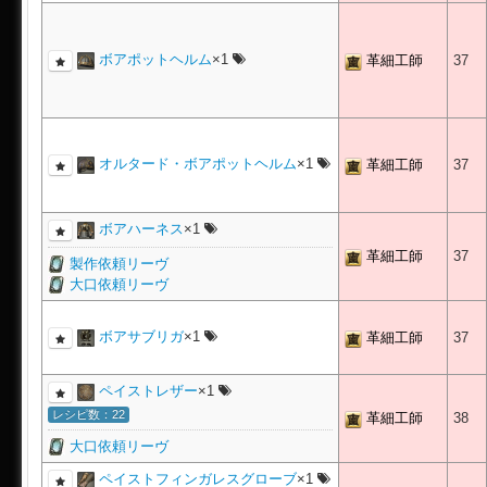
ボアポットヘルム
×1
革細工師
37
オルタード・ボアポットヘルム
×1
革細工師
37
ボアハーネス
×1
革細工師
37
製作依頼リーヴ
大口依頼リーヴ
ボアサブリガ
×1
革細工師
37
ペイストレザー
×1
レシピ数：22
革細工師
38
大口依頼リーヴ
ペイストフィンガレスグローブ
×1