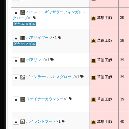
ペイスト・ギャザラーフィンガレス
革細工師
39
グローブ
×1
販売 3780 ギル
ボアサイブーツ
×1
革細工師
39
販売 4502 ギル
ボアリング
×1
革細工師
39
ヴィンテージスミスグローブ
×1
革細工師
39
リテイナーカウンター
×1
革細工師
39
ハイランドフード
×1
革細工師
40