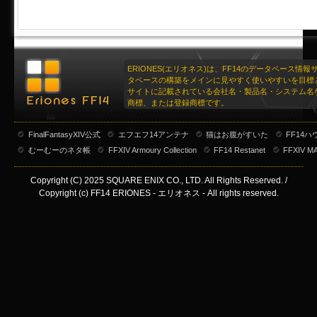
ERIONES(エリオネス)は、FF14のデータベース情
タベースの構築をメインに見やすく使いやすいを目標
サイトに記載されている会社名・製品名・システム名
商標、または登録商標です。
FinalFantasyXIV公式
エフエフ14アンテナ
猫はお腹がすいた
FF14
むーむーのネタ帳
FFXIV Armoury Collection
FF14 Restanet
FFXIV M
Copyright (C) 2025 SQUARE ENIX CO., LTD. All Rights Reserved. /
Copyright (c) FF14 ERIONES - エリオネス - All rights reserved.