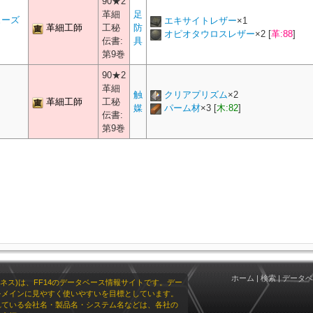
90★2
革細
足
ューズ
エキサイトレザー
×
1
革細工師
工秘
防
オピオタウロスレザー
×
2
[
革:88
]
伝書:
具
第9巻
90★2
革細
触
クリアプリズム
×
2
革細工師
工秘
媒
パーム材
×
3
[
木:82
]
伝書:
第9巻
ホーム
|
検索
|
データベ
リオネス)は、FF14のデータベース情報サイトです。デー
をメインに見やすく使いやすいを目標としています。
れている会社名・製品名・システム名などは、各社の