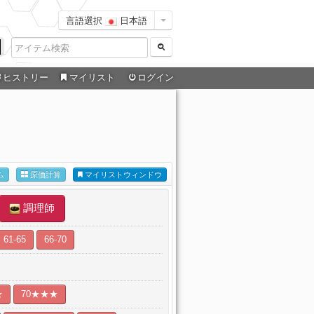
言語選択
日本語
ヒストリー
マイリスト
ログイン
ム
原価計算
マイリストウィンドウ
調理師
61-65
66-70
★
70★★★