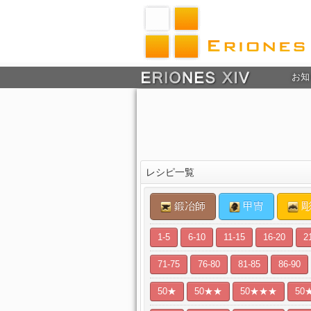
お知
レシピ一覧
鍛冶師
甲冑
彫
1-5
6-10
11-15
16-20
2
71-75
76-80
81-85
86-90
50★
50★★
50★★★
50