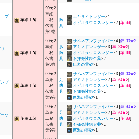
90★2
革細
手
ローブ
エキサイトレザー
×
1
革細工師
工秘
防
オピオタウロスレザー
×
2
[
革:88
]
伝書:
具
第9巻
90★2
サベネアンファイバー
×
4
[
錬:90★2
]
革細
脚
アミノドンレザー
×
3
[
革:90★2
]
ブリー
革細工師
工秘
防
オピオタウロスレザー
×
1
[
革:88
]
伝書:
具
不揮発性錬金薬
×
2
第9巻
巨岩の霊砂
×
1
90★2
サベネアンファイバー
×
3
[
錬:90★2
]
革細
足
アミノドンレザー
×
2
[
革:90★2
]
パンプ
革細工師
工秘
防
オピオタウロスレザー
×
1
[
革:88
]
伝書:
具
不揮発性錬金薬
×
1
第9巻
巨海の霊砂
×
1
90★2
サベネアンファイバー
×
3
[
錬:90★2
]
革細
足
アミノドンレザー
×
2
[
革:90★2
]
ブーツ
革細工師
工秘
防
オピオタウロスレザー
×
1
[
革:88
]
伝書:
具
不揮発性錬金薬
×
1
第9巻
巨海の霊砂
×
1