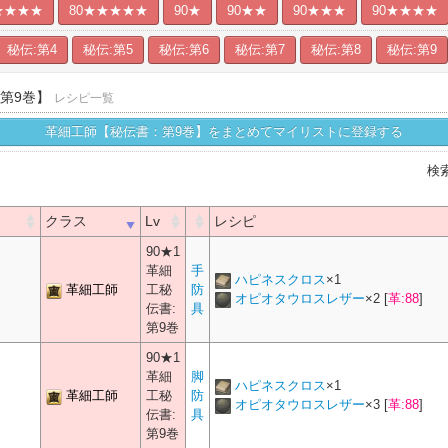
★★★★
80★★★★★
90★
90★★
90★★★
90★★★★
秘伝:第4
秘伝:第5
秘伝:第6
秘伝:第7
秘伝:第8
秘伝:第9
第9巻】
レシピ一覧
革細工師【秘伝書：第9巻】をまとめてマイリストに登録する
検
クラス
Lv
レシピ
90★1
革細
手
ハピネスクロス
×
1
革細工師
工秘
防
オピオタウロスレザー
×
2
[
革:88
]
伝書:
具
第9巻
90★1
革細
脚
ハピネスクロス
×
1
革細工師
工秘
防
オピオタウロスレザー
×
3
[
革:88
]
伝書:
具
第9巻