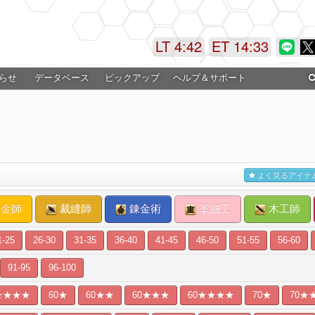
LT 4:42
ET 14:34
らせ
データベース
ピックアップ
ヘルプ＆サポート
よく見るアイテ
金師
裁縫師
錬金術
革細工
木工師
1-25
26-30
31-35
36-40
41-45
46-50
51-55
56-60
91-95
96-100
★★★★
60★
60★★
60★★★
60★★★★
70★
70★