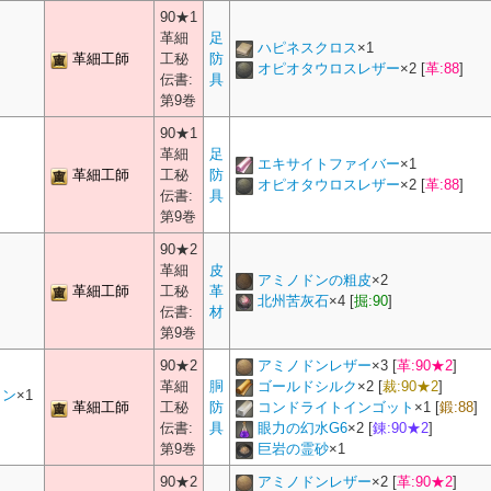
90★1
革細
足
ハピネスクロス
×
1
革細工師
工秘
防
オピオタウロスレザー
×
2
[
革:88
]
伝書:
具
第9巻
90★1
革細
足
エキサイトファイバー
×
1
革細工師
工秘
防
オピオタウロスレザー
×
2
[
革:88
]
伝書:
具
第9巻
90★2
革細
皮
アミノドンの粗皮
×
2
革細工師
工秘
革
北州苦灰石
×
4
[
掘:90
]
伝書:
材
第9巻
90★2
アミノドンレザー
×
3
[
革:90★2
]
革細
胴
ゴールドシルク
×
2
[
裁:90★2
]
トン
×1
革細工師
工秘
防
コンドライトインゴット
×
1
[
鍛:88
]
伝書:
具
眼力の幻水G6
×
2
[
錬:90★2
]
第9巻
巨岩の霊砂
×
1
90★2
アミノドンレザー
×
2
[
革:90★2
]