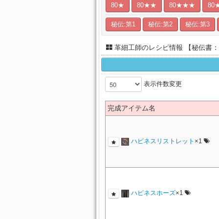
80★
80★★
80★★★
80
秘伝:第1
秘伝:第2
秘伝:第3
革細工師のレシピ情報 【秘伝書：
表示件数変更
完成アイテム名
ハピネスリストレット
×1
ハピネスホーズ
×1