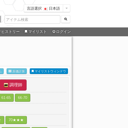
言語選択
日本語
ヒストリー
マイリスト
ログイン
ム
原価計算
マイリストウィンドウ
調理師
61-65
66-70
★
70★★★