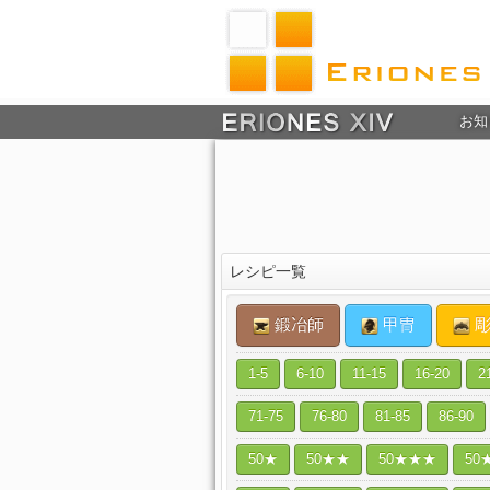
お知
レシピ一覧
鍛冶師
甲冑
彫
1-5
6-10
11-15
16-20
2
71-75
76-80
81-85
86-90
50★
50★★
50★★★
50