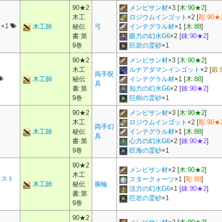
90★2
メンピサン材
×
3
[
木:90★2
]
木工
ロジウムインゴット
×
2
[
彫:90★
ウ
×1
木工師
秘伝
弓
インテグラル材
×
1
[
木:88
]
書:第
眼力の幻水G6
×
2
[
錬:90★2
]
9巻
巨岩の霊砂
×
1
90★2
メンピサン材
×
3
[
木:90★2
]
木工
ルナアダマンインゴット
×
2
[
鍛:
両手呪
木工師
秘伝
インテグラル材
×
1
[
木:88
]
具
書:第
知力の幻水G6
×
2
[
錬:90★2
]
9巻
巨樹の霊砂
×
1
90★2
メンピサン材
×
3
[
木:90★2
]
木工
ロジウムインゴット
×
2
[
彫:90★
両手幻
木工師
秘伝
インテグラル材
×
1
[
木:88
]
具
書:第
心力の幻水G6
×
2
[
錬:90★2
]
9巻
巨海の霊砂
×
1
90★2
メンピサン材
×
2
[
木:90★2
]
木工
リスト
スタークォーツ
×
1
[
彫:88
]
木工師
秘伝
腕輪
活力の幻水G6
×
1
[
錬:90★2
]
書:第
巨岩の霊砂
×
1
9巻
90★2