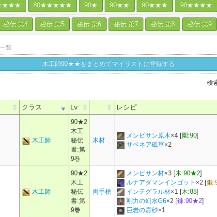
★★★★
80★★★★★
90★
90★★
90★★★
90★★★★
秘伝:第4
秘伝:第5
秘伝:第6
秘伝:第7
秘伝:第8
秘伝:第9
一覧
木工師90★★をまとめてマイリストに登録する
検
クラス
Lv
レシピ
90★2
木工
メンピサン原木
×
4
[
園:90
]
木工師
秘伝
木材
サベネア砥草
×
2
書:第
9巻
90★2
メンピサン材
×
3
[
木:90★2
]
木工
ルナアダマンインゴット
×
2
[
鍛:
木工師
秘伝
両手槍
インテグラル材
×
1
[
木:88
]
書:第
剛力の幻水G6
×
2
[
錬:90★2
]
9巻
巨岩の霊砂
×
1