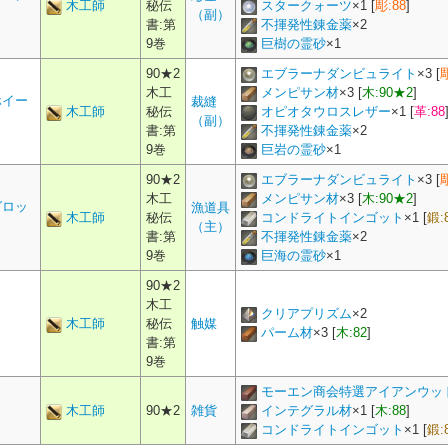
木工師
秘伝
スタークォーツ
×
1
[
彫:88
]
（副）
書:第
不揮発性錬金薬
×
2
9巻
巨樹の霊砂
×
1
90★2
エブラーナダンビュライト
×
3
[
木工
メンピサン材
×
3
[
木:90★2
]
ホイー
裁縫
木工師
秘伝
オピオタウロスレザー
×
1
[
革:88
（副）
書:第
不揮発性錬金薬
×
2
9巻
巨岩の霊砂
×
1
90★2
エブラーナダンビュライト
×
3
[
木工
メンピサン材
×
3
[
木:90★2
]
グロッ
漁道具
木工師
秘伝
コンドライトインゴット
×
1
[
鍛:
（主）
書:第
不揮発性錬金薬
×
2
9巻
巨海の霊砂
×
1
90★2
木工
クリアプリズム
×
2
木工師
秘伝
触媒
パーム材
×
3
[
木:82
]
書:第
9巻
モーエン商会特選アイアンウッ
木工師
90★2
雑貨
インテグラル材
×
1
[
木:88
]
コンドライトインゴット
×
1
[
鍛: