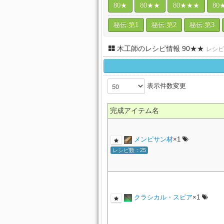
80★
80★★
80★★★
80
秘伝:第1
秘伝:第2
秘伝:第3
木工師のレシピ情報 90★★
レシピ
表示件数変更
完成アイテム名
メンピサン材
×1
レシピ数：25
クラシカル・スピア
×1