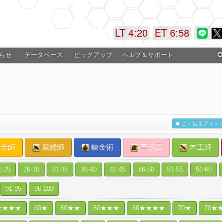
LT 4:20
ET 6:58
らせ
データベース
ピックアップ
ヘルプ＆サポート
よく見るアイテ
金師
裁縫師
錬金術
革細工
木工師
1-25
26-30
31-35
36-40
41-45
46-50
51-55
56-60
91-95
96-100
★★★★
60★
60★★
60★★★
60★★★★
70★
70★