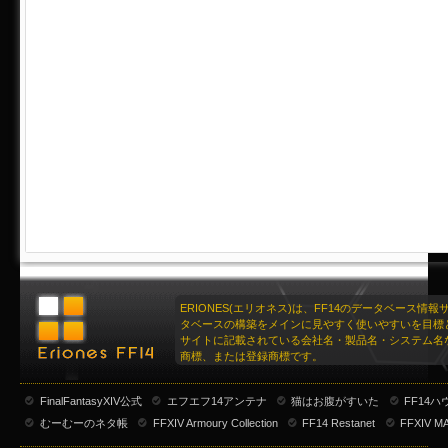
ERIONES(エリオネス)は、FF14のデータベース情
タベースの構築をメインに見やすく使いやすいを目標
サイトに記載されている会社名・製品名・システム名
商標、または登録商標です。
FinalFantasyXIV公式
エフエフ14アンテナ
猫はお腹がすいた
FF14
むーむーのネタ帳
FFXIV Armoury Collection
FF14 Restanet
FFXIV M