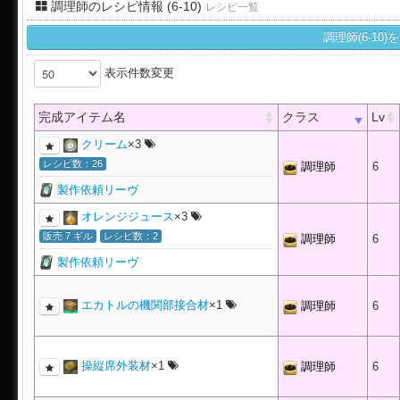
調理師のレシピ情報 (6-10)
レシピ一覧
調理師(6-1
表示件数変更
完成アイテム名
クラス
Lv
クリーム
×3
レシピ数：26
調理師
6
製作依頼リーヴ
オレンジジュース
×3
販売 7 ギル
レシピ数：2
調理師
6
製作依頼リーヴ
エカトルの機関部接合材
×1
調理師
6
操縦席外装材
×1
調理師
6