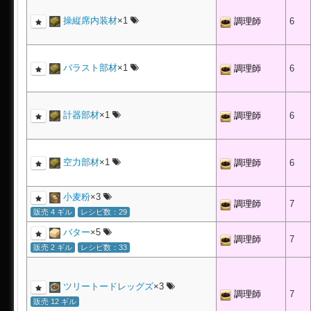
操縦席内装材
×1
調理師
6
バラスト部材
×1
調理師
6
計器部材
×1
調理師
6
空力部材
×1
調理師
6
小麦粉
×3
調理師
7
販売 4 ギル
レシピ数：29
バター
×5
調理師
7
販売 2 ギル
レシピ数：33
ツリートードレッグズ
×3
調理師
7
販売 12 ギル