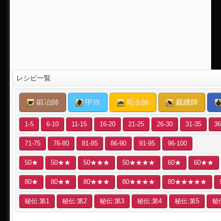
レシピ一覧
鍛冶師
甲冑
彫金師
裁縫師
1-5
6-10
11-15
16-20
21-25
26-30
31-35
36
71-75
76-80
81-85
86-90
91-95
96-100
50★
50★★
50★★★
50★★★★
60★
60★★
80★
80★★
80★★★
80★★★★
80★★★★★
秘伝:第1
秘伝:第2
秘伝:第3
秘伝:第4
秘伝:第5
秘