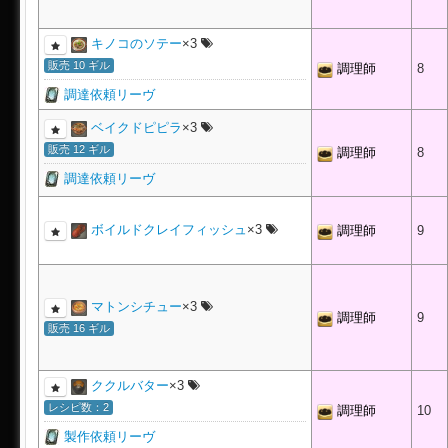
キノコのソテー
×3
販売 10 ギル
調理師
8
調達依頼リーヴ
ベイクドピピラ
×3
販売 12 ギル
調理師
8
調達依頼リーヴ
ボイルドクレイフィッシュ
×3
調理師
9
マトンシチュー
×3
調理師
9
販売 16 ギル
ククルバター
×3
レシピ数：2
調理師
10
製作依頼リーヴ