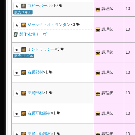
ゴビーボール
×10
調理師
10
販売 3 ギル
ジャック・オ・ランタン
×3
調理師
10
製作依頼リーヴ
ミントラッシー
×3
調理師
10
販売 11 ギル
右翼部材
×1
調理師
10
左翼部材
×1
調理師
10
右翼可動部材
×1
調理師
10
左翼可動部材
×1
調理師
10