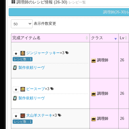
調理師のレシピ情報 (26-30)
レシピ一覧
調理師(26-3
表示件数変更
完成アイテム名
クラス
Lv
ジンジャークッキー
×3
レシピ数：1
調理師
26
製作依頼リーヴ
ピースープ
×3
調理師
26
製作依頼リーヴ
大山羊ステーキ
×3
調理師
26
レシピ数：1