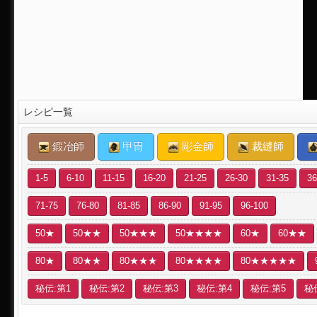
レシピ一覧
鍛冶師
甲冑
彫金師
裁縫師
1-5
6-10
11-15
16-20
21-25
26-30
31-35
36
71-75
76-80
81-85
86-90
91-95
96-100
50★
50★★
50★★★
50★★★★
60★
60★★
80★
80★★
80★★★
80★★★★
80★★★★★
秘伝:第1
秘伝:第2
秘伝:第3
秘伝:第4
秘伝:第5
秘