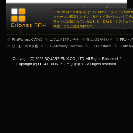
ERIONES(エリオネス)は、FF14のデータベース情
タベースの構築をメインに見やすく使いやすいを目標
サイトに記載されている会社名・製品名・システム名
商標、または登録商標です。
FinalFantasyXIV公式
エフエフ14アンテナ
猫はお腹がすいた
FF14
むーむーのネタ帳
FFXIV Armoury Collection
FF14 Restanet
FFXIV M
Copyright (C) 2025 SQUARE ENIX CO., LTD. All Rights Reserved. /
Copyright (c) FF14 ERIONES - エリオネス - All rights reserved.