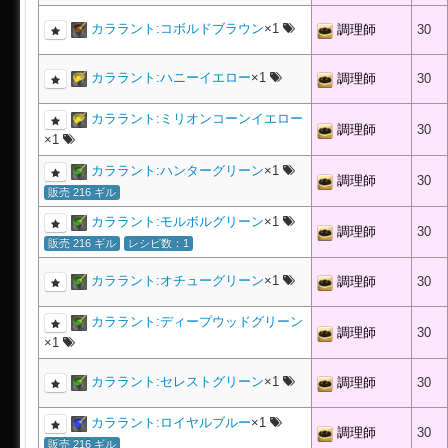
カララント:コボルドブラウン
×1
調理師
30
カララント:ハニーイエロー
×1
調理師
30
カララント:ミリオンコーンイエロー
調理師
30
×1
カララント:ハンターグリーン
×1
調理師
30
販売 216 ギル
カララント:モルボルグリーン
×1
調理師
30
販売 216 ギル
レシピ数：1
カララント:オチューグリーン
×1
調理師
30
カララント:ディープウッドグリーン
調理師
30
×1
カララント:セレストグリーン
×1
調理師
30
カララント:ロイヤルブルー
×1
調理師
30
販売 216 ギル