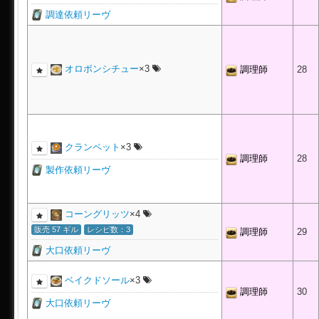
調達依頼リーヴ
オロボンシチュー
×3
調理師
28
クランペット
×3
調理師
28
製作依頼リーヴ
コーングリッツ
×4
販売 57 ギル
レシピ数：3
調理師
29
大口依頼リーヴ
ベイクドソール
×3
調理師
30
大口依頼リーヴ