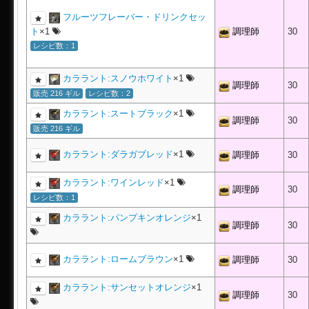
フルーツフレーバー・ドリンクセッ
ト
×1
調理師
30
レシピ数：1
カララント:スノウホワイト
×1
調理師
30
販売 216 ギル
レシピ数：2
カララント:スートブラック
×1
調理師
30
販売 216 ギル
カララント:ダラガブレッド
×1
調理師
30
カララント:ワインレッド
×1
調理師
30
レシピ数：1
カララント:パンプキンオレンジ
×1
調理師
30
カララント:ロームブラウン
×1
調理師
30
カララント:サンセットオレンジ
×1
調理師
30