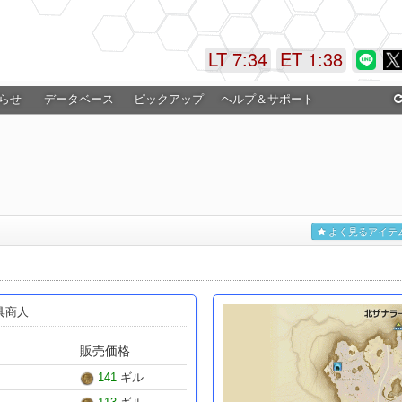
LT 7:34
ET 1:38
らせ
データベース
ピックアップ
ヘルプ＆サポート
よく見るアイテ
防具商人
販売価格
141
ギル