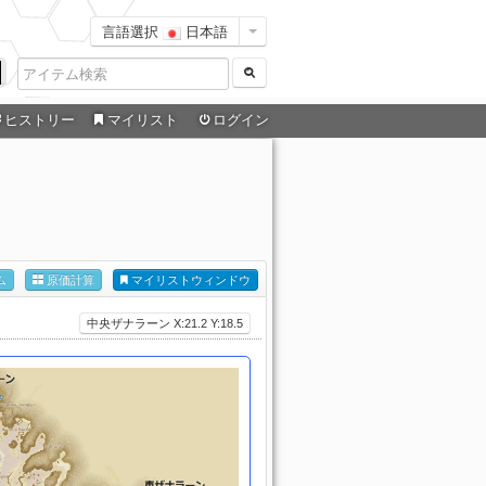
言語選択
日本語
ヒストリー
マイリスト
ログイン
ム
原価計算
マイリストウィンドウ
中央ザナラーン X:21.2 Y:18.5