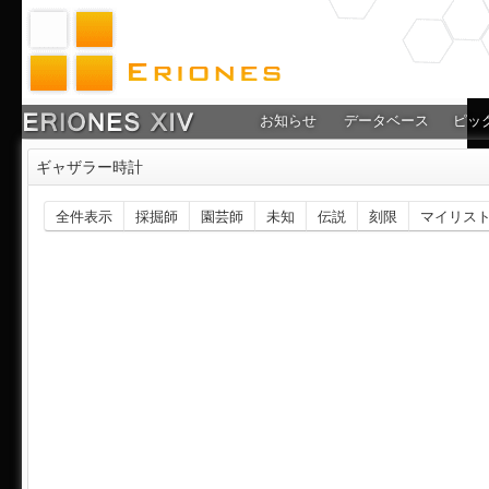
お知らせ
データベース
ピッ
ギャザラー時計
全件表示
採掘師
園芸師
未知
伝説
刻限
マイリス