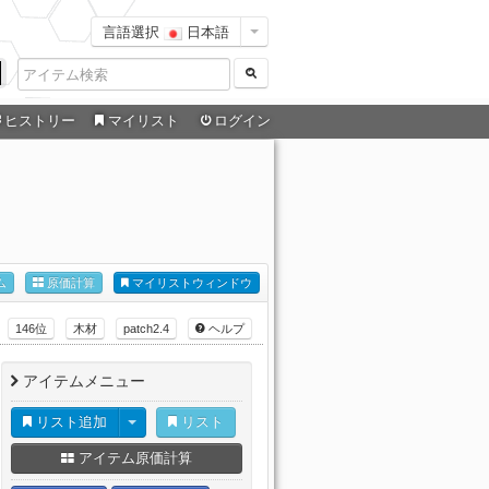
言語選択
日本語
ヒストリー
マイリスト
ログイン
ム
原価計算
マイリストウィンドウ
146位
木材
patch2.4
ヘルプ
アイテムメニュー
リスト追加
リスト
アイテム原価計算