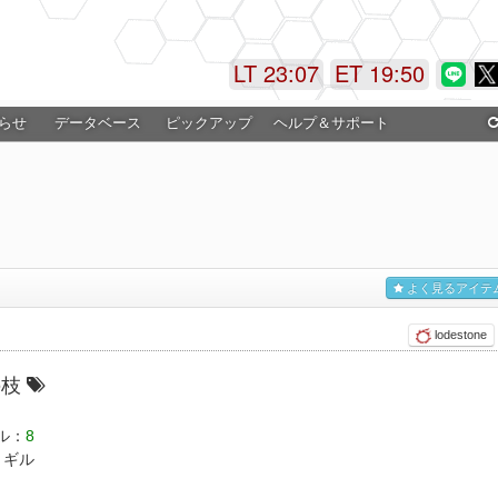
LT 23:07
ET 19:50
らせ
データベース
ピックアップ
ヘルプ＆サポート
よく見るアイテ
lodestone
の枝
ル：
8
ギル