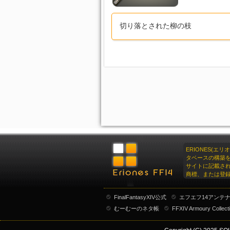
切り落とされた柳の枝
ERIONES(エ
タベースの構築
サイトに記載さ
商標、または登
FinalFantasyXIV公式
エフエフ14アンテ
むーむーのネタ帳
FFXIV Armoury Collect