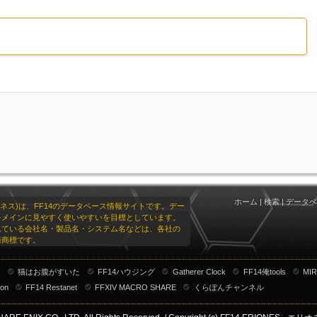
ホーム
|
検索
|
データベ
リオネス)は、FF14のデータベース情報サイトです。デー
をメインに見やすく使いやすいを目標としています。
れている会社名・製品名・システム名などは、各社の
録商標です。
ナ
猫はお腹がすいた
FF14ハウジング
Gatherer Clock
FF14俺tools
MIR
ion
FF14 Restanet
FFXIV MACRO SHARE
くらぽんチャンネル