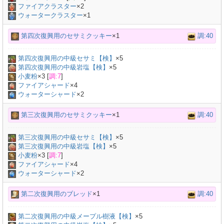
ファイアクラスター
×2
ウォータークラスター
×1
第四次復興用のセサミクッキー
×1
調:40
第四次復興用の中級セサミ【検】
×
5
第四次復興用の中級岩塩【検】
×
5
小麦粉
×
3
[
調:7
]
ファイアシャード
×4
ウォーターシャード
×2
第三次復興用のセサミクッキー
×1
調:40
第三次復興用の中級セサミ【検】
×
5
第三次復興用の中級岩塩【検】
×
5
小麦粉
×
3
[
調:7
]
ファイアシャード
×4
ウォーターシャード
×2
第二次復興用のブレッド
×1
調:40
第二次復興用の中級メープル樹液【検】
×
5