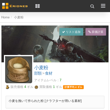
Home
小麦粉
リスト追加
原価計算
小麦粉
部類
>
食材
アイテムレベル：
7
販売価格
4
ギル
買取価格
1
ギル
計算平均 4 ギル
小麦を挽いて作られた粉 [クラフターが用いる素材]