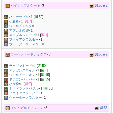
パイナップルケーキ
×3
調:50★2
パイナップル
×
1
[
園:50
]
小麦粉
×
1
[
調:7
]
ワイルドミルク
×
1
アプカルの卵
×
1
メープルシロップ
×
1
[
調:1
]
ファイアクラスター
×1
ウォータークラスター
×1
ラーヴァトードレッグズ
×3
調:50★2
ラーヴァトード
×
1
[
園:50
]
アラガンスネイル
×
1
[
園:5
]
ワイルドオニオン
×
1
[
園:15
]
ドラゴンペッパー
×
1
[
園:35
]
小麦粉
×
1
[
調:7
]
ミッドランドバジル
×
1
[
園:35
]
ファイアクラスター
×1
ウォータークラスター
×1
イシュガルドマフィン
×3
調:53