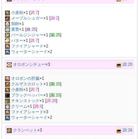
小麦粉
×
1
[
調:7
]
メープルシュガー
×
1
[
調:2
]
鶏卵
×
1
重曹
×
1
[
錬:25
]
パールジンジャー
×
1
[
園:25
]
バター
×
1
[
調:7
]
ファイアシャード
×2
ウォーターシャード
×2
オロボンシチュー
×3
調:28
オロボンの肝臓
×
1
クルザスカロット
×
1
[
園:15
]
小麦粉
×
1
[
調:7
]
ブラックペッパー
×
1
[
園:15
]
チキンストック
×
1
[
調:28
]
クリーム
×
1
[
調:6
]
ファイアシャード
×3
ウォーターシャード
×2
クランペット
×3
調:28