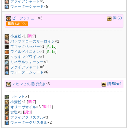
ファイアシャード
×5
ウォーターシャード
×5
ビーフシチュー
×3
調:50
販売 415 ギル
小麦粉
×
1
[
調:7
]
バッファローのサーロイン
×
1
ブラックペッパー
×
1
[
園:15
]
ワイルドオニオン
×
1
[
園:15
]
クッキングワイン
×
1
ミネラルウォーター
×
1
ファイアシャード
×6
ウォーターシャード
×6
マヒマヒの揚げ焼き
×3
調:50★1
マヒマヒ
×
1
小麦粉
×
1
[
調:7
]
オリーヴオイル
×
3
[
調:11
]
食塩
×
1
[
調:1
]
ファイアクリスタル
×3
ウォータークリスタル
×2