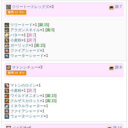
ツリートードレッグズ
×3
調:7
販売 12 ギル
ツリートード
×
1
[
園:15
]
アラガンスネイル
×
1
[
園:5
]
バター
×
1
[
調:7
]
小麦粉
×
1
[
調:7
]
ガーリック
×
1
[
園:15
]
ファイアシャード
×1
ウォーターシャード
×1
マトンシチュー
×3
調:9
販売 16 ギル
マトンのロイン
×
1
小麦粉
×
1
[
調:7
]
ワイルドオニオン
×
1
[
園:15
]
クルザスカロット
×
1
[
園:15
]
ミネラルウォーター
×
1
ファイアシャード
×1
ウォーターシャード
×1
パイ生地
×6
調:14