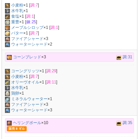
小麦粉
×
1
[
調:7
]
水牛乳
×
1
食塩
×
1
[
調:1
]
重曹
×
1
[
錬:25
]
メープルシロップ
×
1
[
調:1
]
バター
×
1
[
調:7
]
ファイアシャード
×3
ウォーターシャード
×2
コーンブレッド
×3
調:31
コーングリッツ
×
1
[
調:29
]
小麦粉
×
1
[
調:7
]
オリーヴオイル
×
1
[
調:11
]
水牛乳
×
1
鶏卵
×
1
ミネラルウォーター
×
1
ファイアシャード
×3
ウォーターシャード
×3
ヘリングボール
×10
調:35
販売 8 ギル