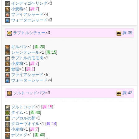
インディゴヘリング
×
3
小麦粉
×
1
[
調:7
]
ファイアシャード
×4
ウォーターシャード
×3
ラプトルシチュー
×3
調:39
ギルバン
×
1
[
園:20
]
シャンテレール
×
1
[
園:15
]
ラプトルのモモ肉
×
1
小麦粉
×
1
[
調:7
]
食塩
×
1
[
調:1
]
ファイアシャード
×5
ウォーターシャード
×4
ソルトコッドパフ
×3
調:42
ソルトコッド
×
1
[
調:15
]
タイム
×
1
[
園:40
]
アプカルの卵
×
1
クローヴオイル
×
1
[
錬:14
]
小麦粉
×
1
[
調:7
]
ナツメグ
×
1
[
園:40
]