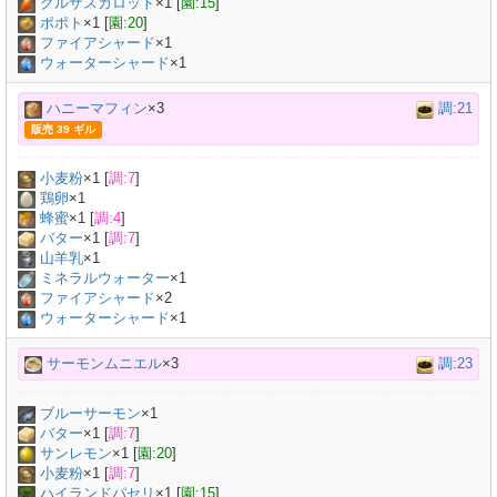
クルザスカロット
×
1
[
園:15
]
ポポト
×
1
[
園:20
]
ファイアシャード
×1
ウォーターシャード
×1
ハニーマフィン
×3
調:21
販売 39 ギル
小麦粉
×
1
[
調:7
]
鶏卵
×
1
蜂蜜
×
1
[
調:4
]
バター
×
1
[
調:7
]
山羊乳
×
1
ミネラルウォーター
×
1
ファイアシャード
×2
ウォーターシャード
×1
サーモンムニエル
×3
調:23
ブルーサーモン
×
1
バター
×
1
[
調:7
]
サンレモン
×
1
[
園:20
]
小麦粉
×
1
[
調:7
]
ハイランドパセリ
×
1
[
園:15
]