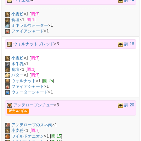
小麦粉
×
1
[
調:7
]
食塩
×
1
[
調:1
]
ミネラルウォーター
×
1
ファイアシャード
×1
ウォルナットブレッド
×3
調:18
小麦粉
×
1
[
調:7
]
水牛乳
×
1
食塩
×
1
[
調:1
]
バター
×
1
[
調:7
]
ウォルナット
×
1
[
園:25
]
ファイアシャード
×1
ウォーターシャード
×1
アンテロープシチュー
×3
調:20
販売 47 ギル
アンテロープのスネ肉
×
1
小麦粉
×
1
[
調:7
]
ワイルドオニオン
×
1
[
園:15
]