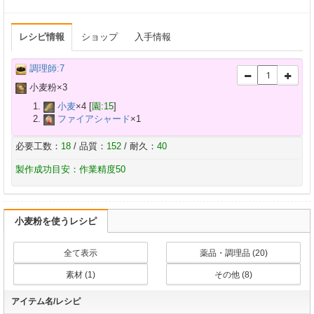
レシピ情報
ショップ
入手情報
調理師:7
小麦粉×
3
小麦
×
4
[
園:15
]
ファイアシャード
×
1
必要工数：
18
/ 品質：
152
/ 耐久：
40
製作成功目安：作業精度50
小麦粉を使うレシピ
全て表示
薬品・調理品 (20)
素材 (1)
その他 (8)
アイテム名/レシピ