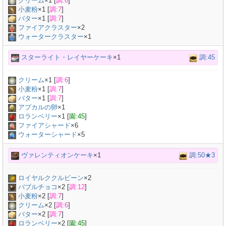
クリーム
×
1
[
調:6
]
小麦粉
×
1
[
調:7
]
バター
×
1
[
調:7
]
ファイアクラスター
×2
ウォータークラスター
×1
スターライト・レイヤーケーキ
×1
調:45
クリーム
×
1
[
調:6
]
小麦粉
×
1
[
調:7
]
バター
×
1
[
調:7
]
アプカルの卵
×
1
ロランベリー
×
1
[
園:45
]
ファイアシャード
×6
ウォーターシャード
×5
ヴァレンティオンケーキ
×1
調:50★3
ロイヤルククルビーン
×
2
バブルチョコ
×
2
[
調:12
]
小麦粉
×
2
[
調:7
]
クリーム
×
2
[
調:6
]
バター
×
2
[
調:7
]
ロランベリー
×
2
[
園:45
]