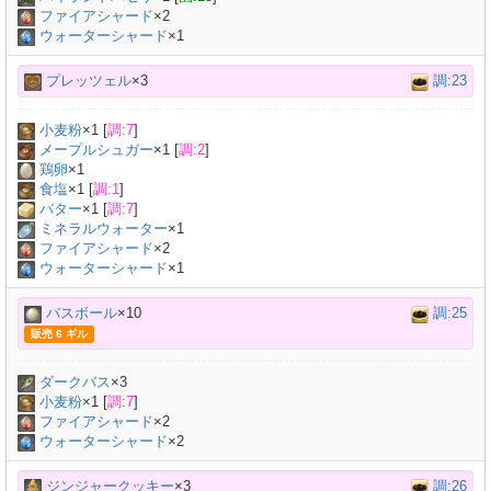
ファイアシャード
×2
ウォーターシャード
×1
プレッツェル
×3
調:23
小麦粉
×
1
[
調:7
]
メープルシュガー
×
1
[
調:2
]
鶏卵
×
1
食塩
×
1
[
調:1
]
バター
×
1
[
調:7
]
ミネラルウォーター
×
1
ファイアシャード
×2
ウォーターシャード
×1
バスボール
×10
調:25
販売 6 ギル
ダークバス
×
3
小麦粉
×
1
[
調:7
]
ファイアシャード
×2
ウォーターシャード
×2
ジンジャークッキー
×3
調:26