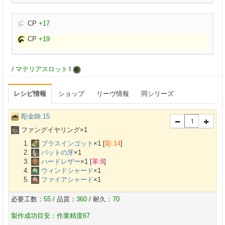
CP
+17
CP
+19
/
マテリアスロット
1
レシピ情報
ショップ
リーヴ情報
同シリーズ
彫金師:15
ファングイヤリング×
1
ブラスインゴット
×
1
[
彫:14
]
バットの牙
×
1
ハードレザー
×
1
[
革:8
]
ウィンドシャード
×
1
ファイアシャード
×
1
必要工数：
55
/ 品質：
360
/ 耐久：
70
製作成功目安：作業精度67