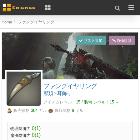
Home
ファングイヤリング
リスト追加
原価計算
ファングイヤリング
部類
>
耳飾り
アイテムレベル：
15 / 装備 レベル：
15
～
販売価格
384
ギル
買取価格
8
ギル
0(1)
物理防御力
0(1)
魔法防御力