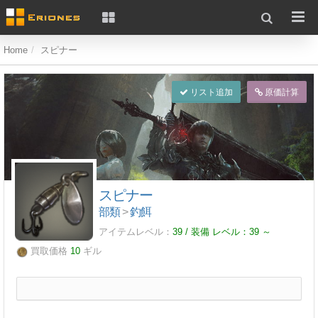
Home
スピナー
リスト追加
原価計算
スピナー
部類
>
釣餌
アイテムレベル：
39 / 装備 レベル：
39
～
買取価格
10
ギル