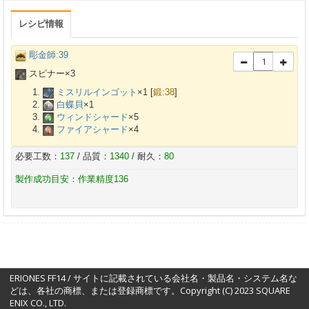
レシピ情報
彫金師:39
スピナー×
3
ミスリルインゴット
×
1
[
鍛:38
]
白蝶貝
×
1
ウィンドシャード
×
5
ファイアシャード
×
4
必要工数：
137
/ 品質：
1340
/ 耐久：
80
製作成功目安：作業精度136
ERIONES FF14 / サイトに記載されている会社名・製品名・システム名な
どは、各社の商標、または登録商標です。Copyright (C) 2023 SQUARE
ENIX CO., LTD.