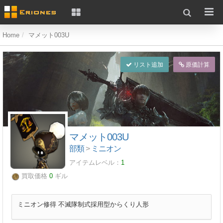
Home
マメット003U
リスト追加
原価計算
マメット003U
部類
>
ミニオン
アイテムレベル：
1
買取価格
0
ギル
ミニオン修得 不滅隊制式採用型からくり人形