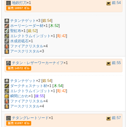
地鉄打刀
×1
鍛:54
販売 18957 ギル
チタンナゲット
×
3
[
鍛:54
]
ホーリーシーダー材
×
1
[
木:52
]
聖虹布
×
1
[
裁:52
]
エレクトラムインゴット
×
1
[
彫:42
]
水成岩砥石
×
1
ファイアクリスタル
×4
アースクリスタル
×3
チタン・レザーワーカーナイフ
×1
鍛:55
販売 14572 ギル
チタンナゲット
×
2
[
鍛:54
]
ダークチェスナット材
×
1
[
木:54
]
エレクトラムインゴット
×
1
[
彫:42
]
瞬間にかわ
×
1
[
錬:55
]
ファイアクリスタル
×4
アースクリスタル
×4
チタングレートソード
×1
鍛:57
販売 31097 ギル