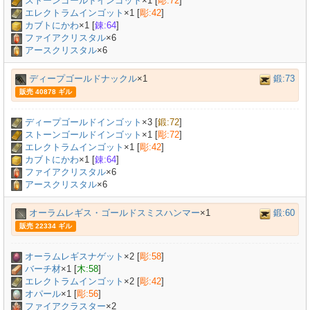
ストーンゴールドインゴット
×
1
[
彫:72
]
エレクトラムインゴット
×
1
[
彫:42
]
カブトにかわ
×
1
[
錬:64
]
ファイアクリスタル
×6
アースクリスタル
×6
ディープゴールドナックル
×1
鍛:73
販売 40878 ギル
ディープゴールドインゴット
×
3
[
鍛:72
]
ストーンゴールドインゴット
×
1
[
彫:72
]
エレクトラムインゴット
×
1
[
彫:42
]
カブトにかわ
×
1
[
錬:64
]
ファイアクリスタル
×6
アースクリスタル
×6
オーラムレギス・ゴールドスミスハンマー
×1
鍛:60
販売 22334 ギル
オーラムレギスナゲット
×
2
[
彫:58
]
バーチ材
×
1
[
木:58
]
エレクトラムインゴット
×
2
[
彫:42
]
オパール
×
1
[
彫:56
]
ファイアクラスター
×2