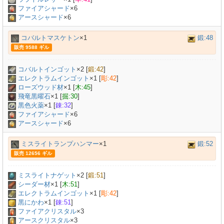
ファイアシャード
×6
アースシャード
×6
コバルトマスケトン
×1
鍛:48
販売 9588 ギル
コバルトインゴット
×
2
[
鍛:42
]
エレクトラムインゴット
×
1
[
彫:42
]
ローズウッド材
×
1
[
木:45
]
飛竜黒曜石
×
1
[
掘:30
]
黒色火薬
×
1
[
錬:32
]
ファイアシャード
×6
アースシャード
×6
ミスライトランプハンマー
×1
鍛:52
販売 12656 ギル
ミスライトナゲット
×
2
[
鍛:51
]
シーダー材
×
1
[
木:51
]
エレクトラムインゴット
×
1
[
彫:42
]
黒にかわ
×
1
[
錬:51
]
ファイアクリスタル
×3
アースクリスタル
×3