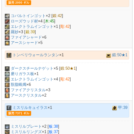
販売 2000 ギル
コバルトインゴット
×
2
[
鍛:42
]
ローズウッド材
×
4
[
木:45
]
エレクトラムインゴット
×
1
[
彫:42
]
羅紗
×
3
[
裁:39
]
ファイアシャード
×6
アースシャード
×5
トンベリウォールランタン
×1
鍛:50★1
ダークスチールナゲット
×
5
[
鍛:50★1
]
磨りガラス板
×
1
エレクトラムインゴット
×
4
[
彫:42
]
獣脂蝋燭
×
6
ファイアクリスタル
×3
アースクリスタル
×2
ミスリルキュイラス
×1
甲:39
販売 7371 ギル
ミスリルプレート
×
2
[
板:38
]
ミスリルリングズ
×
1
[
板:37
]