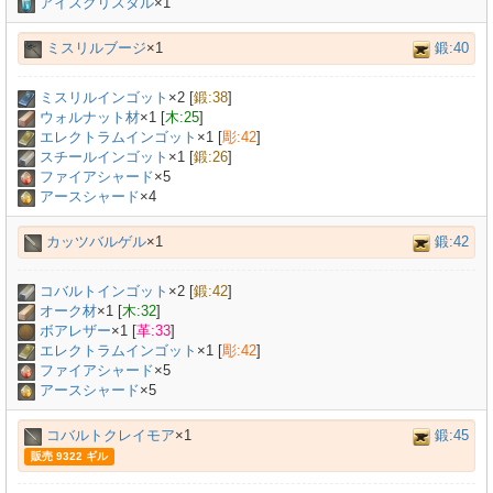
アイスクリスタル
×1
ミスリルブージ
×1
鍛:40
ミスリルインゴット
×
2
[
鍛:38
]
ウォルナット材
×
1
[
木:25
]
エレクトラムインゴット
×
1
[
彫:42
]
スチールインゴット
×
1
[
鍛:26
]
ファイアシャード
×5
アースシャード
×4
カッツバルゲル
×1
鍛:42
コバルトインゴット
×
2
[
鍛:42
]
オーク材
×
1
[
木:32
]
ボアレザー
×
1
[
革:33
]
エレクトラムインゴット
×
1
[
彫:42
]
ファイアシャード
×5
アースシャード
×5
コバルトクレイモア
×1
鍛:45
販売 9322 ギル