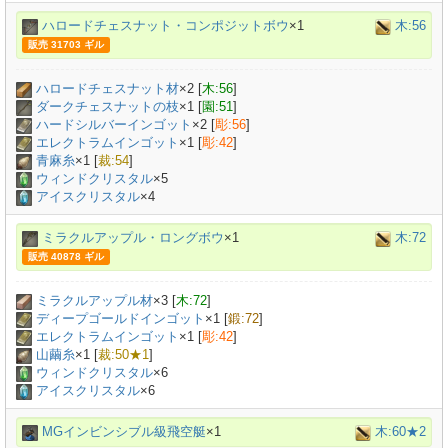
ハロードチェスナット・コンポジットボウ
×1
木:56
販売 31703 ギル
ハロードチェスナット材
×
2
[
木:56
]
ダークチェスナットの枝
×
1
[
園:51
]
ハードシルバーインゴット
×
2
[
彫:56
]
エレクトラムインゴット
×
1
[
彫:42
]
青麻糸
×
1
[
裁:54
]
ウィンドクリスタル
×5
アイスクリスタル
×4
ミラクルアップル・ロングボウ
×1
木:72
販売 40878 ギル
ミラクルアップル材
×
3
[
木:72
]
ディープゴールドインゴット
×
1
[
鍛:72
]
エレクトラムインゴット
×
1
[
彫:42
]
山繭糸
×
1
[
裁:50★1
]
ウィンドクリスタル
×6
アイスクリスタル
×6
MGインビンシブル級飛空艇
×1
木:60★2