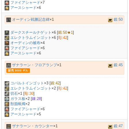
ファイアシャード
×7
アースシャード
×6
オーディン戦勝記念碑
×1
鍛:50
ダークスチールナゲット
×
6
[
鍛:50★1
]
エレクトラムインゴット
×
6
[
彫:42
]
オーディンの被布
×
4
ファイアシャード
×6
アースシャード
×6
ザナラーン・フロアランプ
×1
鍛:45
販売 3000 ギル
コバルトインゴット
×
3
[
鍛:42
]
エレクトラムインゴット
×
2
[
彫:42
]
切石
×
1
[
彫:30
]
ガラス板
×
2
[
錬:28
]
獣脂蝋燭
×
2
ファイアシャード
×6
アースシャード
×5
ザナラーン・カウンター
×1
鍛:47