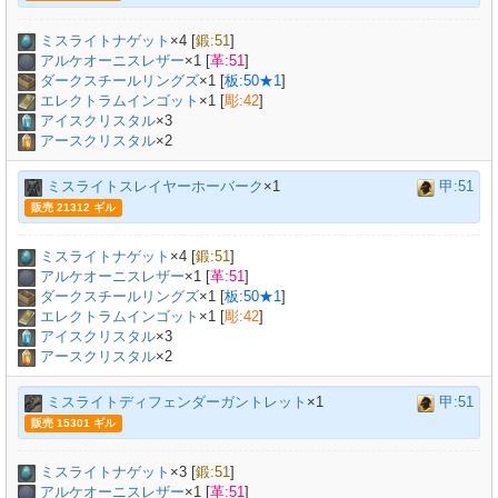
ミスライトナゲット
×
4
[
鍛:51
]
アルケオーニスレザー
×
1
[
革:51
]
ダークスチールリングズ
×
1
[
板:50★1
]
エレクトラムインゴット
×
1
[
彫:42
]
アイスクリスタル
×3
アースクリスタル
×2
ミスライトスレイヤーホーバーク
×1
甲:51
販売 21312 ギル
ミスライトナゲット
×
4
[
鍛:51
]
アルケオーニスレザー
×
1
[
革:51
]
ダークスチールリングズ
×
1
[
板:50★1
]
エレクトラムインゴット
×
1
[
彫:42
]
アイスクリスタル
×3
アースクリスタル
×2
ミスライトディフェンダーガントレット
×1
甲:51
販売 15301 ギル
ミスライトナゲット
×
3
[
鍛:51
]
アルケオーニスレザー
×
1
[
革:51
]