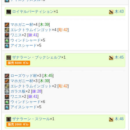
ロイヤルパーティション
×1
木:43
マホガニー材
×
4
[
木:39
]
エレクトラムインゴット
×
4
[
彫:42
]
ワニス
×
2
[
錬:41
]
ウィンドシャード
×5
アイスシャード
×5
ザナラーン・ブックシェルフ
×1
木:45
販売 5000 ギル
ローズウッド材
×
3
[
木:45
]
マホガニー材
×
3
[
木:39
]
エレクトラムインゴット
×
2
[
彫:42
]
ガラス板
×
2
[
錬:28
]
ワニス
×
2
[
錬:41
]
ウィンドシャード
×6
アイスシャード
×5
ザナラーン・スツール
×1
木:46
販売 2000 ギル