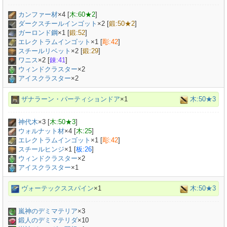
カンファー材
×
4
[
木:60★2
]
ダークスチールインゴット
×
2
[
鍛:50★2
]
ガーロンド鋼
×
1
[
鍛:52
]
エレクトラムインゴット
×
1
[
彫:42
]
スチールリベット
×
2
[
鍛:29
]
ワニス
×
2
[
錬:41
]
ウィンドクラスター
×2
アイスクラスター
×2
ザナラーン・パーティションドア
×1
木:50★3
神代木
×
3
[
木:50★3
]
ウォルナット材
×
4
[
木:25
]
エレクトラムインゴット
×
1
[
彫:42
]
スチールヒンジ
×
1
[
板:26
]
ウィンドクラスター
×2
アイスクラスター
×1
ヴォーテックススパイン
×1
木:50★3
嵐神のデミマテリア
×
3
鍛人のデミマテリダ
×
10