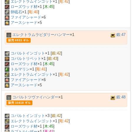
エレクトラムインゴット
×
1
[
彫:42
]
ローズウッド材
×
1
[
木:45
]
卵砥石
×
1
[
彫:40
]
ファイアシャード
×6
アースシャード
×5
エレクトラムラピダリーハンマー
×1
鍛:47
販売 6933 ギル
コバルトインゴット
×
1
[
鍛:42
]
コバルトリベット
×
1
[
鍛:43
]
ローズウッド材
×
1
[
木:45
]
トルマリン
×
1
[
彫:41
]
エレクトラムインゴット
×
1
[
彫:42
]
ファイアシャード
×6
アースシャード
×5
コバルトツヴァイハンダー
×1
鍛:48
販売 10418 ギル
コバルトインゴット
×
3
[
鍛:42
]
エレクトラムインゴット
×
1
[
彫:42
]
ローズウッド材
×
1
[
木:45
]
ラプトルレザー
×
1
[
革:41
]