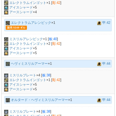
エレクトラムインゴット
×
1
[
彫:42
]
アイスシャード
×5
アースシャード
×4
エレクトラムアレンビック
×1
甲:42
販売 5249 ギル
ミスリルアレンビック
×
1
[
板:40
]
エレクトラムインゴット
×
2
[
彫:42
]
アイスシャード
×5
アースシャード
×5
ヘヴィミスリルアーマー
×1
甲:44
ミスリルプレート
×
4
[
板:38
]
エレクトラムインゴット
×
1
[
彫:42
]
アイスシャード
×5
アースシャード
×5
オルタード・ヘヴィミスリルアーマー
×1
甲:44
ミスリルプレート
×
4
[
板:38
]