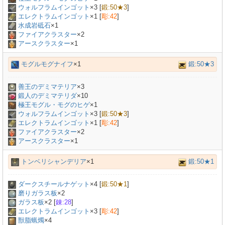
ウォルフラムインゴット
×
3
[
鍛:50★3
]
エレクトラムインゴット
×
1
[
彫:42
]
水成岩砥石
×
1
ファイアクラスター
×2
アースクラスター
×1
モグルモグナイフ
×1
鍛:50★3
善王のデミマテリア
×
3
鍛人のデミマテリダ
×
10
極王モグル・モグのヒゲ
×
1
ウォルフラムインゴット
×
3
[
鍛:50★3
]
エレクトラムインゴット
×
1
[
彫:42
]
ファイアクラスター
×2
アースクラスター
×1
トンベリシャンデリア
×1
鍛:50★1
ダークスチールナゲット
×
4
[
鍛:50★1
]
磨りガラス板
×
2
ガラス板
×
2
[
錬:28
]
エレクトラムインゴット
×
3
[
彫:42
]
獣脂蝋燭
×
4