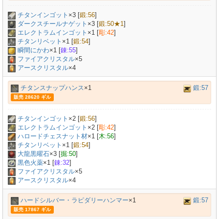
チタンインゴット
×
3
[
鍛:56
]
ダークスチールナゲット
×
3
[
鍛:50★1
]
エレクトラムインゴット
×
1
[
彫:42
]
チタンリベット
×
1
[
鍛:54
]
瞬間にかわ
×
1
[
錬:55
]
ファイアクリスタル
×5
アースクリスタル
×4
チタンスナップハンス
×1
鍛:57
販売 28620 ギル
チタンインゴット
×
2
[
鍛:56
]
エレクトラムインゴット
×
2
[
彫:42
]
ハロードチェスナット材
×
1
[
木:56
]
チタンリベット
×
1
[
鍛:54
]
大龍黒曜石
×
3
[
掘:50
]
黒色火薬
×
1
[
錬:32
]
ファイアクリスタル
×5
アースクリスタル
×4
ハードシルバー・ラピダリーハンマー
×1
鍛:57
販売 17867 ギル