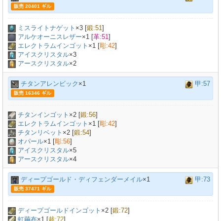
販売 20401 ギル
ミスライトナゲット
×
3
[
鍛:51
]
アルケオーニスレザー
×
1
[
革:51
]
エレクトラムインゴット
×
1
[
彫:42
]
アイスクリスタル
×3
アースクリスタル
×2
チタンアレンビック
×1
甲:57
販売 16346 ギル
チタンインゴット
×
2
[
鍛:56
]
エレクトラムインゴット
×
1
[
彫:42
]
チタンリベット
×
2
[
鍛:54
]
オパール
×
1
[
彫:56
]
アイスクリスタル
×5
アースクリスタル
×4
ディープゴールド・ディフェンダーメイル
×1
甲:73
販売 37471 ギル
ディープゴールドインゴット
×
2
[
鍛:72
]
虹繭布
×
1
[
裁:72
]