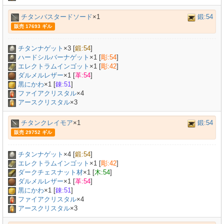
チタンバスタードソード
×1
鍛:54
販売 17693 ギル
チタンナゲット
×
3
[
鍛:54
]
ハードシルバーナゲット
×
1
[
彫:54
]
エレクトラムインゴット
×
1
[
彫:42
]
ダルメルレザー
×
1
[
革:54
]
黒にかわ
×
1
[
錬:51
]
ファイアクリスタル
×4
アースクリスタル
×3
チタンクレイモア
×1
鍛:54
販売 29752 ギル
チタンナゲット
×
4
[
鍛:54
]
エレクトラムインゴット
×
1
[
彫:42
]
ダークチェスナット材
×
1
[
木:54
]
ダルメルレザー
×
1
[
革:54
]
黒にかわ
×
1
[
錬:51
]
ファイアクリスタル
×4
アースクリスタル
×3