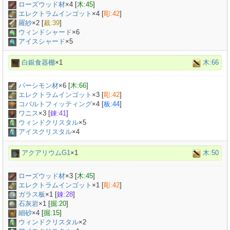
ローズウッド材
×
4
[
木:45
]
エレクトラムインゴット
×
4
[
彫:42
]
羅紗
×
2
[
裁:39
]
ウィンドシャード
×6
アイスシャード
×5
白銀食器棚
×1
木:66
パーシモン材
×
6
[
木:66
]
エレクトラムインゴット
×
3
[
彫:42
]
コバルトフィッティング
×
4
[
板:44
]
ワニス
×
3
[
錬:41
]
ウィンドクリスタル
×5
アイスクリスタル
×4
アクアリウムG1
×1
木:50
ローズウッド材
×
3
[
木:45
]
エレクトラムインゴット
×
1
[
彫:42
]
ガラス板
×
1
[
錬:28
]
石灰岩
×
1
[
掘:20
]
細砂
×
4
[
掘:15
]
ウィンドクリスタル
×2