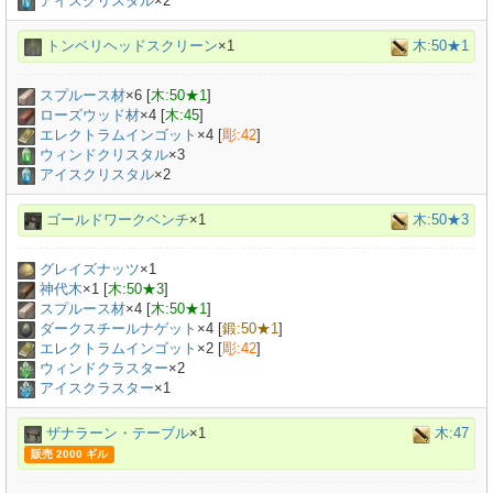
アイスクリスタル
×2
トンベリヘッドスクリーン
×1
木:50★1
スプルース材
×
6
[
木:50★1
]
ローズウッド材
×
4
[
木:45
]
エレクトラムインゴット
×
4
[
彫:42
]
ウィンドクリスタル
×3
アイスクリスタル
×2
ゴールドワークベンチ
×1
木:50★3
グレイズナッツ
×
1
神代木
×
1
[
木:50★3
]
スプルース材
×
4
[
木:50★1
]
ダークスチールナゲット
×
4
[
鍛:50★1
]
エレクトラムインゴット
×
2
[
彫:42
]
ウィンドクラスター
×2
アイスクラスター
×1
ザナラーン・テーブル
×1
木:47
販売 2000 ギル