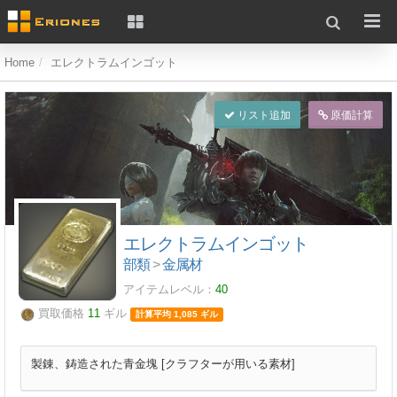
Home
エレクトラムインゴット
リスト追加
原価計算
エレクトラムインゴット
部類
>
金属材
アイテムレベル：
40
買取価格
11
ギル
計算平均 1,085 ギル
製錬、鋳造された青金塊 [クラフターが用いる素材]