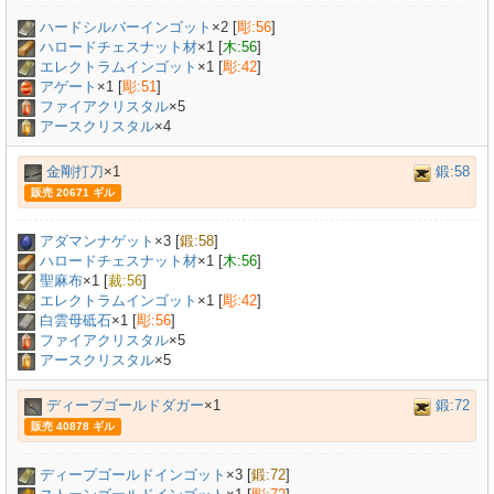
ハードシルバーインゴット
×
2
[
彫:56
]
ハロードチェスナット材
×
1
[
木:56
]
エレクトラムインゴット
×
1
[
彫:42
]
アゲート
×
1
[
彫:51
]
ファイアクリスタル
×5
アースクリスタル
×4
金剛打刀
×1
鍛:58
販売 20671 ギル
アダマンナゲット
×
3
[
鍛:58
]
ハロードチェスナット材
×
1
[
木:56
]
聖麻布
×
1
[
裁:56
]
エレクトラムインゴット
×
1
[
彫:42
]
白雲母砥石
×
1
[
彫:56
]
ファイアクリスタル
×5
アースクリスタル
×5
ディープゴールドダガー
×1
鍛:72
販売 40878 ギル
ディープゴールドインゴット
×
3
[
鍛:72
]