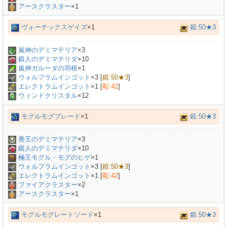
アースクラスター
×1
ヴォーテックスゲイズ
×1
鍛:50★3
嵐神のデミマテリア
×
3
鍛人のデミマテリダ
×
10
嵐神ガルーダの羽根
×
1
ウォルフラムインゴット
×
3
[
鍛:50★3
]
エレクトラムインゴット
×
1
[
彫:42
]
ウィンドクリスタル
×12
モグルモグブレード
×1
鍛:50★3
善王のデミマテリア
×
3
鍛人のデミマテリダ
×
10
極王モグル・モグのヒゲ
×
1
ウォルフラムインゴット
×
3
[
鍛:50★3
]
エレクトラムインゴット
×
1
[
彫:42
]
ファイアクラスター
×2
アースクラスター
×1
モグルモグレートソード
×1
鍛:50★3