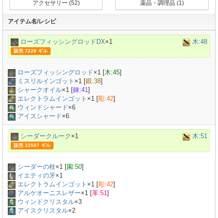
アクセサリー (52)
薬品・調理品 (1)
アイテム名/レシピ
ローズフィッシングロッドDX
×1
木:48
販売 7228 ギル
ローズフィッシングロッド
×
1
[
木:45
]
ミスリルインゴット
×
1
[
鍛:38
]
シャークオイル
×
1
[
錬:41
]
エレクトラムインゴット
×
1
[
彫:42
]
ウィンドシャード
×6
アイスシャード
×6
シーダークルーク
×1
木:51
販売 22587 ギル
シーダーの枝
×
1
[
園:50
]
イエティの牙
×
1
エレクトラムインゴット
×
1
[
彫:42
]
アルケオーニスレザー
×
1
[
革:51
]
ウィンドクリスタル
×3
アイスクリスタル
×2