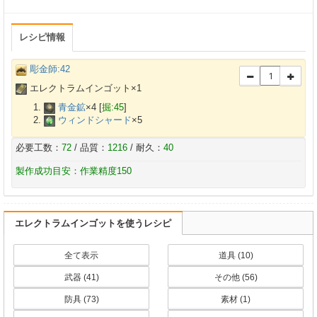
レシピ情報
彫金師:42
エレクトラムインゴット×
1
青金鉱
×
4
[
掘:45
]
ウィンドシャード
×
5
必要工数：
72
/ 品質：
1216
/ 耐久：
40
製作成功目安：作業精度150
エレクトラムインゴットを使うレシピ
全て表示
道具 (10)
武器 (41)
その他 (56)
防具 (73)
素材 (1)