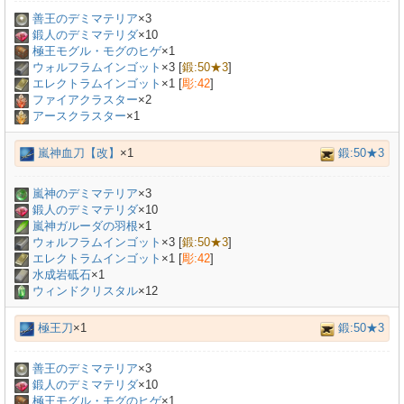
善王のデミマテリア
×
3
鍛人のデミマテリダ
×
10
極王モグル・モグのヒゲ
×
1
ウォルフラムインゴット
×
3
[
鍛:50★3
]
エレクトラムインゴット
×
1
[
彫:42
]
ファイアクラスター
×2
アースクラスター
×1
嵐神血刀【改】
×1
鍛:50★3
嵐神のデミマテリア
×
3
鍛人のデミマテリダ
×
10
嵐神ガルーダの羽根
×
1
ウォルフラムインゴット
×
3
[
鍛:50★3
]
エレクトラムインゴット
×
1
[
彫:42
]
水成岩砥石
×
1
ウィンドクリスタル
×12
極王刀
×1
鍛:50★3
善王のデミマテリア
×
3
鍛人のデミマテリダ
×
10
極王モグル・モグのヒゲ
×
1