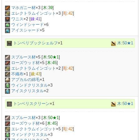
マホガニー材
×
3
[
木:39
]
エレクトラムインゴット
×
3
[
彫:42
]
ワニス
×
2
[
錬:41
]
ウィンドシャード
×6
アイスシャード
×5
トンベリブックシェルフ
×1
木:50★1
スプルース材
×
5
[
木:50★1
]
ローズウッド材
×
5
[
木:45
]
エレクトラムインゴット
×
2
[
彫:42
]
不織布
×
1
[
裁:43
]
アプカルの綿毛
×
1
ウィンドクリスタル
×3
アイスクリスタル
×2
トンベリスクリーン
×1
木:50★1
スプルース材
×
3
[
木:50★1
]
ローズウッド材
×
6
[
木:45
]
エレクトラムインゴット
×
5
[
彫:42
]
ウィンドクリスタル
×3