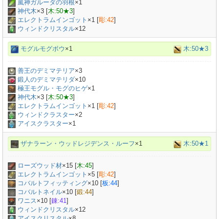
嵐神ガルーダの羽根
×
1
神代木
×
3
[
木:50★3
]
エレクトラムインゴット
×
1
[
彫:42
]
ウィンドクリスタル
×12
モグルモグボウ
×1
木:50★3
善王のデミマテリア
×
3
鍛人のデミマテリダ
×
10
極王モグル・モグのヒゲ
×
1
神代木
×
3
[
木:50★3
]
エレクトラムインゴット
×
1
[
彫:42
]
ウィンドクラスター
×2
アイスクラスター
×1
ザナラーン・ウッドレジデンス・ルーフ
×1
木:50★1
ローズウッド材
×
15
[
木:45
]
エレクトラムインゴット
×
5
[
彫:42
]
コバルトフィッティング
×
10
[
板:44
]
コバルトネイル
×
10
[
鍛:44
]
ワニス
×
10
[
錬:41
]
ウィンドクリスタル
×12
アイスクリスタル
×8