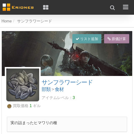
Home
サンフラワーシード
リスト追加
原価計算
サンフラワーシード
部類
>
食材
アイテムレベル：
3
買取価格
1
ギル
実の詰まったヒマワリの種