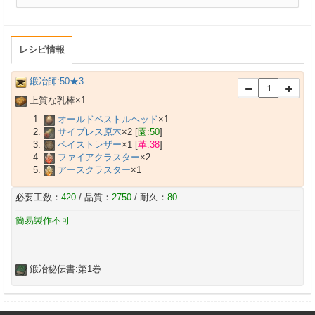
レシピ情報
鍛冶師:50★3
上質な乳棒×
1
オールドペストルヘッド
×
1
サイプレス原木
×
2
[
園:50
]
ペイストレザー
×
1
[
革:38
]
ファイアクラスター
×
2
アースクラスター
×
1
必要工数：
420
/ 品質：
2750
/ 耐久：
80
簡易製作不可
鍛冶秘伝書:第1巻