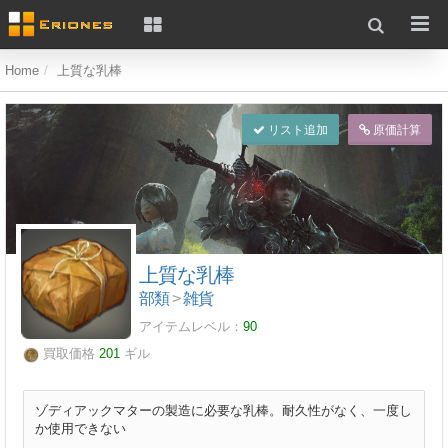
Home
上質な乳棒
リスト追加
原価計算
上質な乳棒
部類
>
雑貨
アイテムレベル：
90
買取価格
201
ギル
ゾディアックマターの製造に必要な乳棒。耐久性がなく、一度し
か使用できない