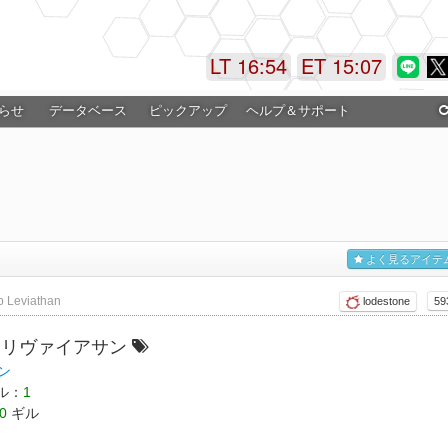
LT 16:54
ET 15:07
らせ
データベース
ピックアップ
ヘルプ＆サポート
よく見るアイテ
p Leviathan
lodestone
59
・リヴァイアサン
ン
ル：
1
0
ギル