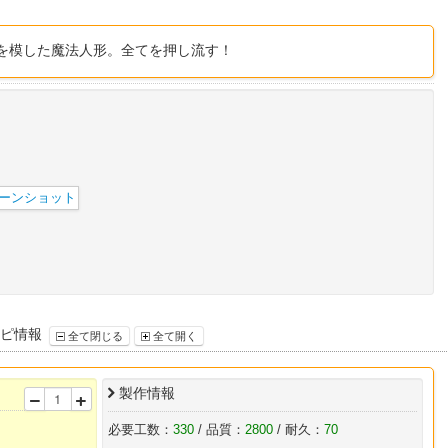
を模した魔法人形。全てを押し流す！
シピ情報
全て閉じる
全て開く
製作情報
必要工数：
330
/ 品質：
2800
/ 耐久：
70