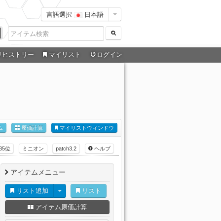
言語選択
日本語
ヒストリー
マイリスト
ログイン
ム
原価計算
マイリストウィンドウ
35位
ミニオン
patch3.2
ヘルプ
アイテムメニュー
リスト追加
リスト
アイテム原価計算