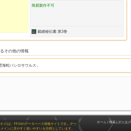
簡易製作不可
裁縫秘伝書:第3巻
するその他の情報
の雲海蛇バシロサウルス」
ホーム
|
検索
|
データベ
リオネス)は、FF14のデータベース情報サイトです。デー
をメインに見やすく使いやすいを目標としています。