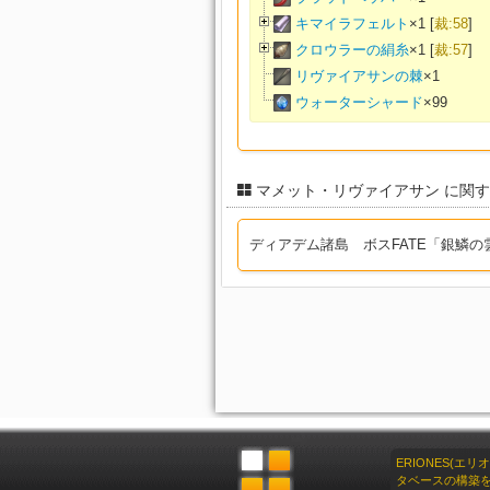
キマイラフェルト
×
1
[
裁:58
]
クロウラーの絹糸
×
1
[
裁:57
]
リヴァイアサンの棘
×
1
ウォーターシャード
×
99
マメット・リヴァイアサン に関
ディアデム諸島 ボスFATE「銀鱗
ERIONES(エ
タベースの構築