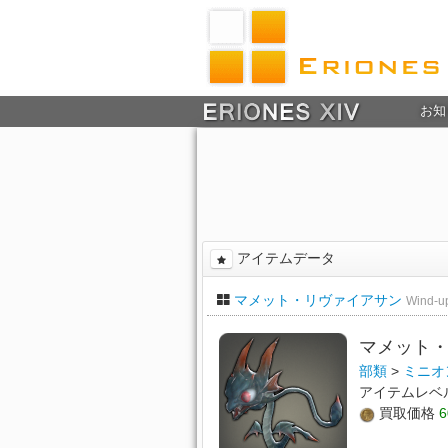
お知
アイテムデータ
マメット・リヴァイアサン
Wind-u
マメット
部類
>
ミニオ
アイテムレベ
買取価格
6