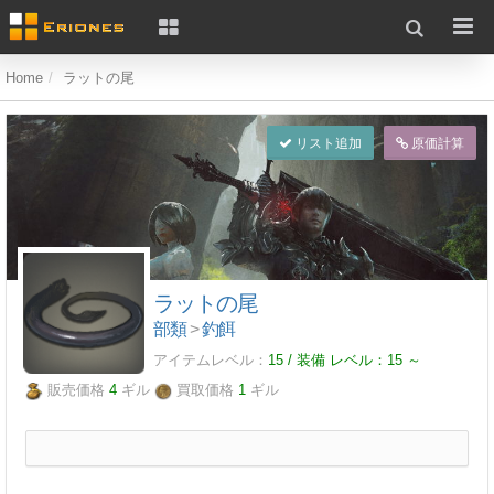
Home
ラットの尾
リスト追加
原価計算
ラットの尾
部類
>
釣餌
アイテムレベル：
15 / 装備 レベル：
15
～
販売価格
4
ギル
買取価格
1
ギル