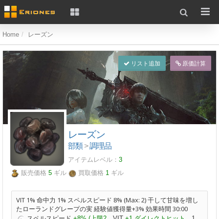
Home
レーズン
リスト追加
原価計算
レーズン
部類
>
調理品
アイテムレベル：
3
販売価格
5
ギル
買取価格
1
ギル
VIT 1% 命中力 1% スペルスピード 8% (Max: 2) 干して甘味を増し
たローランドグレープの実 経験値獲得量+3% 効果時間 30:00
スペルスピード
+8% (上限2
VIT
+1 ダイレクトヒット
1