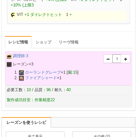
+10% (上限3
VIT
+1 ダイレクトヒット
1
+
レシピ情報
ショップ
リーヴ情報
調理師:3
レーズン×
3
ローランドグレープ
×
1
[
園:15
]
ファイアシャード
×
1
必要工数：
10
/ 品質：
96
/ 耐久：
40
製作成功目安：作業精度22
レーズンを使うレシピ
全て表示
その他 (2)