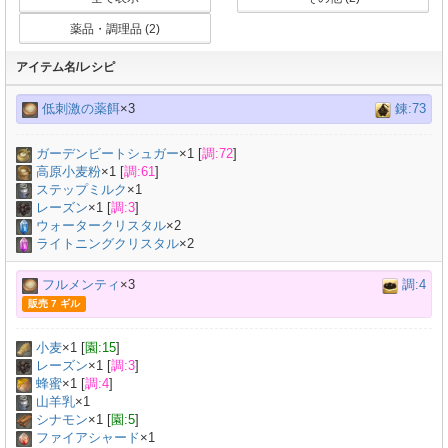
薬品・調理品 (2)
アイテム名/レシピ
低刺激の薬餌
×3
錬:73
ガーデンビートシュガー
×
1
[
調:72
]
高原小麦粉
×
1
[
調:61
]
ステップミルク
×
1
レーズン
×
1
[
調:3
]
ウォータークリスタル
×2
ライトニングクリスタル
×2
フルメンティ
×3
調:4
販売 7 ギル
小麦
×
1
[
園:15
]
レーズン
×
1
[
調:3
]
蜂蜜
×
1
[
調:4
]
山羊乳
×
1
シナモン
×
1
[
園:5
]
ファイアシャード
×1