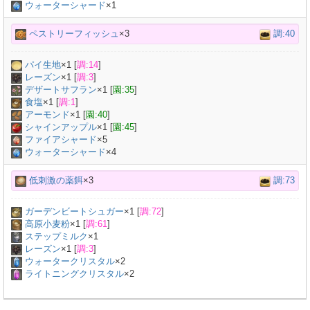
ウォーターシャード
×1
ペストリーフィッシュ
×3
調:40
パイ生地
×
1
[
調:14
]
レーズン
×
1
[
調:3
]
デザートサフラン
×
1
[
園:35
]
食塩
×
1
[
調:1
]
アーモンド
×
1
[
園:40
]
シャインアップル
×
1
[
園:45
]
ファイアシャード
×5
ウォーターシャード
×4
低刺激の薬餌
×3
調:73
ガーデンビートシュガー
×
1
[
調:72
]
高原小麦粉
×
1
[
調:61
]
ステップミルク
×
1
レーズン
×
1
[
調:3
]
ウォータークリスタル
×2
ライトニングクリスタル
×2