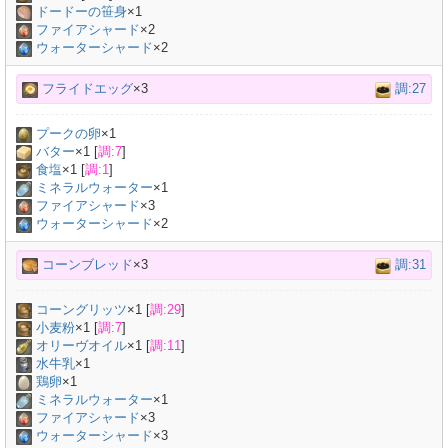
ドードーの笹身
×
1
ファイアシャード
×2
ウォーターシャード
×2
フライドエッグ
×3
調:27
プークの卵
×
1
バター
×
1
[
調:7
]
食塩
×
1
[
調:1
]
ミネラルウォーター
×
1
ファイアシャード
×3
ウォーターシャード
×2
コーンブレッド
×3
調:31
コーングリッツ
×
1
[
調:29
]
小麦粉
×
1
[
調:7
]
オリーヴオイル
×
1
[
調:11
]
水牛乳
×
1
鶏卵
×
1
ミネラルウォーター
×
1
ファイアシャード
×3
ウォーターシャード
×3