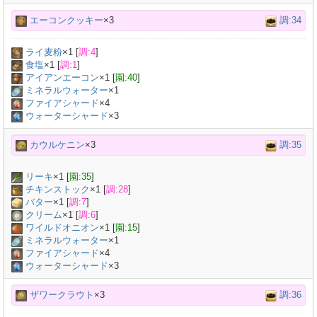
エーコンクッキー
×3
調:34
ライ麦粉
×
1
[
調:4
]
食塩
×
1
[
調:1
]
アイアンエーコン
×
1
[
園:40
]
ミネラルウォーター
×
1
ファイアシャード
×4
ウォーターシャード
×3
カウルケニン
×3
調:35
リーキ
×
1
[
園:35
]
チキンストック
×
1
[
調:28
]
バター
×
1
[
調:7
]
クリーム
×
1
[
調:6
]
ワイルドオニオン
×
1
[
園:15
]
ミネラルウォーター
×
1
ファイアシャード
×4
ウォーターシャード
×3
ザワークラウト
×3
調:36