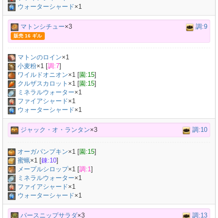
ウォーターシャード
×1
マトンシチュー
×3
調:9
販売 16 ギル
マトンのロイン
×
1
小麦粉
×
1
[
調:7
]
ワイルドオニオン
×
1
[
園:15
]
クルザスカロット
×
1
[
園:15
]
ミネラルウォーター
×
1
ファイアシャード
×1
ウォーターシャード
×1
ジャック・オ・ランタン
×3
調:10
オーガパンプキン
×
1
[
園:15
]
蜜蝋
×
1
[
錬:10
]
メープルシロップ
×
1
[
調:1
]
ミネラルウォーター
×
1
ファイアシャード
×1
ウォーターシャード
×1
パースニップサラダ
×3
調:13