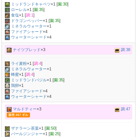
ミッドランドキャベツ
×
1
[
園:30
]
ローレル
×
1
[
園:35
]
食塩
×
1
[
調:1
]
ドラゴンペッパー
×
1
[
園:35
]
ミネラルウォーター
×
1
ファイアシャード
×4
ウォーターシャード
×4
ナイツブレッド
×3
調:38
ライ麦粉
×
1
[
調:4
]
ミネラルウォーター
×
1
蜂蜜
×
1
[
調:4
]
ミッドランドバジル
×
1
[
園:35
]
鶏卵
×
1
ファイアシャード
×4
ウォーターシャード
×4
マルドティー
×3
調:47
販売 267 ギル
ザナラーン茶葉
×
1
[
園:50
]
パールジンジャー
×
1
[
園:25
]