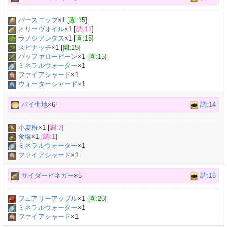
パースニップ
×
1
[
園:15
]
オリーヴオイル
×
1
[
調:11
]
ラノシアレタス
×
1
[
園:15
]
スピナッチ
×
1
[
園:15
]
バッファロービーン
×
1
[
園:15
]
ミネラルウォーター
×
1
ファイアシャード
×1
ウォーターシャード
×1
パイ生地
×6
調:14
小麦粉
×
1
[
調:7
]
食塩
×
1
[
調:1
]
ミネラルウォーター
×
1
ファイアシャード
×1
サイダービネガー
×5
調:16
フェアリーアップル
×
1
[
園:20
]
ミネラルウォーター
×
1
ファイアシャード
×1