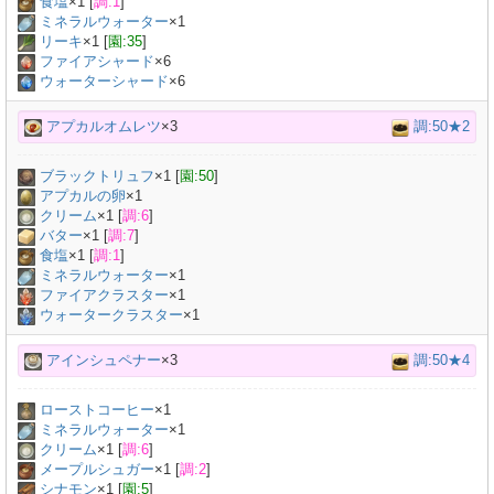
食塩
×
1
[
調:1
]
ミネラルウォーター
×
1
リーキ
×
1
[
園:35
]
ファイアシャード
×6
ウォーターシャード
×6
アプカルオムレツ
×3
調:50★2
ブラックトリュフ
×
1
[
園:50
]
アプカルの卵
×
1
クリーム
×
1
[
調:6
]
バター
×
1
[
調:7
]
食塩
×
1
[
調:1
]
ミネラルウォーター
×
1
ファイアクラスター
×1
ウォータークラスター
×1
アインシュペナー
×3
調:50★4
ローストコーヒー
×
1
ミネラルウォーター
×
1
クリーム
×
1
[
調:6
]
メープルシュガー
×
1
[
調:2
]
シナモン
×
1
[
園:5
]