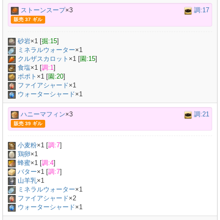
ストーンスープ
×3
調:17
販売 37 ギル
砂岩
×
1
[
掘:15
]
ミネラルウォーター
×
1
クルザスカロット
×
1
[
園:15
]
食塩
×
1
[
調:1
]
ポポト
×
1
[
園:20
]
ファイアシャード
×1
ウォーターシャード
×1
ハニーマフィン
×3
調:21
販売 39 ギル
小麦粉
×
1
[
調:7
]
鶏卵
×
1
蜂蜜
×
1
[
調:4
]
バター
×
1
[
調:7
]
山羊乳
×
1
ミネラルウォーター
×
1
ファイアシャード
×2
ウォーターシャード
×1