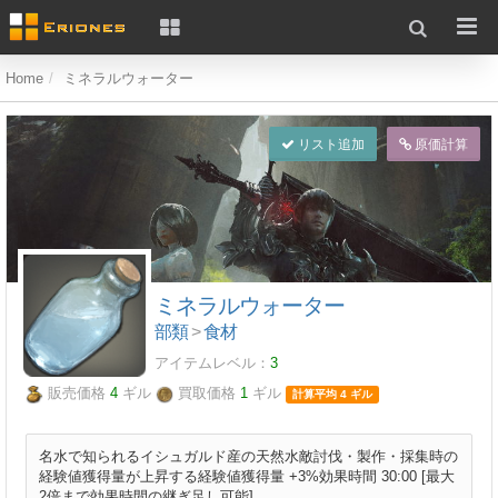
Home
ミネラルウォーター
リスト追加
原価計算
ミネラルウォーター
部類
>
食材
アイテムレベル：
3
販売価格
4
ギル
買取価格
1
ギル
計算平均 4 ギル
名水で知られるイシュガルド産の天然水敵討伐・製作・採集時の
経験値獲得量が上昇する経験値獲得量 +3%効果時間 30:00 [最大
2倍まで効果時間の継ぎ足し可能]