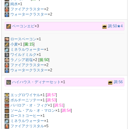
純水
×
1
ファイアクラスター
×2
ウォータークラスター
×2
ベーコンエピ
×3
調:50★4
ロースベーコン
×
1
小麦
×
1
[
園:15
]
ミネラルウォーター
×
1
ワイルドミルク
×
1
ラノシア岩塩
×
2
[
掘:50
]
ファイアクラスター
×2
ウォータークラスター
×2
ハイハウス・ディナーセット
×1
調:56
エッグロワイヤル
×
1
[
調:57
]
ポルチーニソテー
×
1
[
調:53
]
ババロア・オ・フィグ
×
1
[
調:51
]
ソーム・アル・オ・マロン
×
1
[
調:54
]
ローストコーヒー
×
1
ミネラルウォーター
×
1
ファイアクリスタル
×5