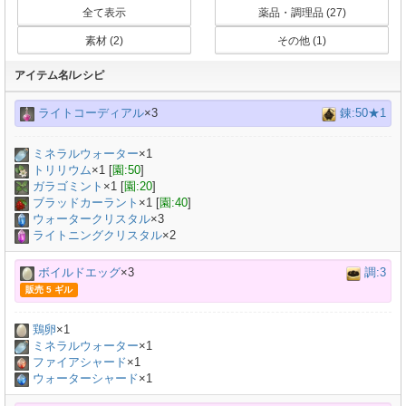
全て表示
薬品・調理品 (27)
素材 (2)
その他 (1)
アイテム名/レシピ
ライトコーディアル
×3
錬:50★1
ミネラルウォーター
×
1
トリリウム
×
1
[
園:50
]
ガラゴミント
×
1
[
園:20
]
ブラッドカーラント
×
1
[
園:40
]
ウォータークリスタル
×3
ライトニングクリスタル
×2
ボイルドエッグ
×3
調:3
販売 5 ギル
鶏卵
×
1
ミネラルウォーター
×
1
ファイアシャード
×1
ウォーターシャード
×1