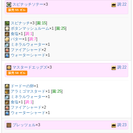
スピナッチソテー
×3
調:22
販売 55 ギル
スピナッチ
×
3
[
園:15
]
ボタンマッシュルーム
×
1
[
園:25
]
食塩
×
1
[
調:1
]
バター
×
1
[
調:7
]
ミネラルウォーター
×
1
ファイアシャード
×2
ウォーターシャード
×1
マスタードエッグズ
×3
調:22
販売 58 ギル
ドードーの卵
×
1
アラミゴマスタード
×
1
[
園:25
]
ミネラルウォーター
×
1
食塩
×
1
[
調:1
]
ファイアシャード
×2
ウォーターシャード
×1
プレッツェル
×3
調:23