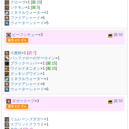
クローヴ
×
1
[
園:10
]
シナモン
×
1
[
園:5
]
ミネラルウォーター
×
1
ファイアシャード
×6
ウォーターシャード
×5
ビーフシチュー
×3
調:50
販売 415 ギル
小麦粉
×
1
[
調:7
]
バッファローのサーロイン
×
1
ブラックペッパー
×
1
[
園:15
]
ワイルドオニオン
×
1
[
園:15
]
クッキングワイン
×
1
ミネラルウォーター
×
1
ファイアシャード
×6
ウォーターシャード
×6
ダガースープ
×3
調:50
販売 415 ギル
リムレーンズダガー
×
1
スプリットクラウド
×
1