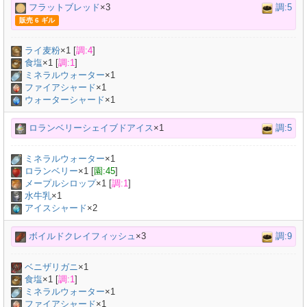
フラットブレッド
×3
調:5
販売 6 ギル
ライ麦粉
×
1
[
調:4
]
食塩
×
1
[
調:1
]
ミネラルウォーター
×
1
ファイアシャード
×1
ウォーターシャード
×1
ロランベリーシェイブドアイス
×1
調:5
ミネラルウォーター
×
1
ロランベリー
×
1
[
園:45
]
メープルシロップ
×
1
[
調:1
]
水牛乳
×
1
アイスシャード
×2
ボイルドクレイフィッシュ
×3
調:9
ベニザリガニ
×
1
食塩
×
1
[
調:1
]
ミネラルウォーター
×
1
ファイアシャード
×1