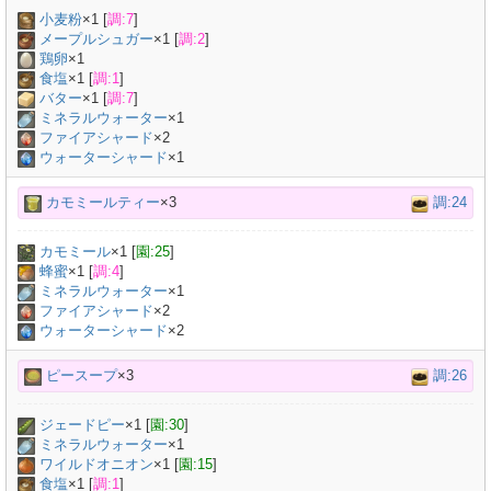
小麦粉
×
1
[
調:7
]
メープルシュガー
×
1
[
調:2
]
鶏卵
×
1
食塩
×
1
[
調:1
]
バター
×
1
[
調:7
]
ミネラルウォーター
×
1
ファイアシャード
×2
ウォーターシャード
×1
カモミールティー
×3
調:24
カモミール
×
1
[
園:25
]
蜂蜜
×
1
[
調:4
]
ミネラルウォーター
×
1
ファイアシャード
×2
ウォーターシャード
×2
ピースープ
×3
調:26
ジェードピー
×
1
[
園:30
]
ミネラルウォーター
×
1
ワイルドオニオン
×
1
[
園:15
]
食塩
×
1
[
調:1
]