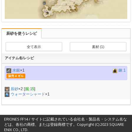
辰砂を使うレシピ
全て表示
素材 (1)
アイテム名/レシピ
水銀
×1
錬:1
販売 4 ギル
辰砂
×
2
[
掘:15
]
ウォーターシャード
×1
ERIONES FF14 / サイトに記載されている会社名・製品名・システム名な
どは、各社の商標、または登録商標です。Copyright (C) 2023 SQUARE
ENIX CO., LTD.