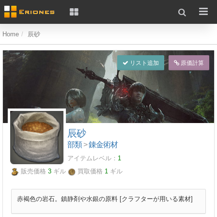
Home
辰砂
リスト追加
原価計算
辰砂
部類
>
錬金術材
アイテムレベル：
1
販売価格
3
ギル
買取価格
1
ギル
赤褐色の岩石。鎮静剤や水銀の原料 [クラフターが用いる素材]