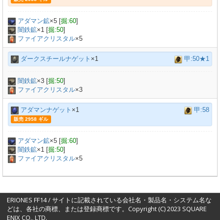
アダマン鉱
×
5
[
掘:60
]
闇鉄鉱
×
1
[
掘:50
]
ファイアクリスタル
×5
ダークスチールナゲット
×1
甲:50★1
闇鉄鉱
×
3
[
掘:50
]
ファイアクリスタル
×3
アダマンナゲット
×1
甲:58
販売 2958 ギル
アダマン鉱
×
5
[
掘:60
]
闇鉄鉱
×
1
[
掘:50
]
ファイアクリスタル
×5
ERIONES FF14 / サイトに記載されている会社名・製品名・システム名な
どは、各社の商標、または登録商標です。Copyright (C) 2023 SQUARE
ENIX CO., LTD.