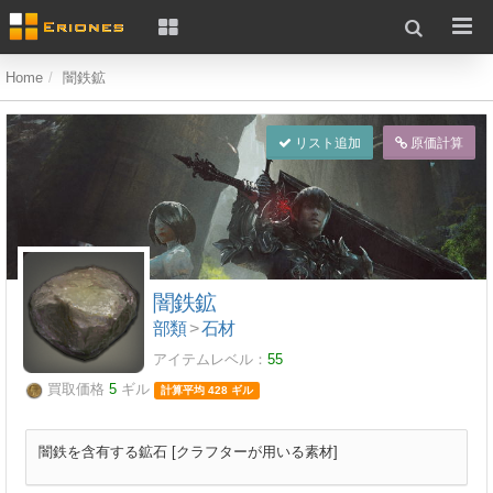
Home
闇鉄鉱
リスト追加
原価計算
闇鉄鉱
部類
>
石材
アイテムレベル：
55
買取価格
5
ギル
計算平均 428 ギル
闇鉄を含有する鉱石 [クラフターが用いる素材]