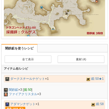
闇鉄鉱を使うレシピ
全て表示
素材 (4)
アイテム名/レシピ
ダークスチールナゲット
×1
鍛:50★1
闇鉄鉱
×
3
[
掘:50
]
ファイアクリスタル
×3
アダマンナゲット
×1
鍛:58
販売 2958 ギル