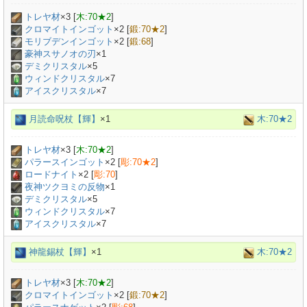
トレヤ材
×
3
[
木:70★2
]
クロマイトインゴット
×
2
[
鍛:70★2
]
モリブデンインゴット
×
2
[
鍛:68
]
豪神スサノオの刃
×
1
デミクリスタル
×
5
ウィンドクリスタル
×7
アイスクリスタル
×7
月読命呪杖【輝】
×1
木:70★2
トレヤ材
×
3
[
木:70★2
]
パラースインゴット
×
2
[
彫:70★2
]
ロードナイト
×
2
[
彫:70
]
夜神ツクヨミの反物
×
1
デミクリスタル
×
5
ウィンドクリスタル
×7
アイスクリスタル
×7
神龍錫杖【輝】
×1
木:70★2
トレヤ材
×
3
[
木:70★2
]
クロマイトインゴット
×
2
[
鍛:70★2
]