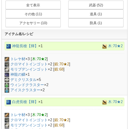
全て表示
武器 (52)
その他 (11)
道具 (1)
アクセサリー (10)
防具 (1)
アイテム名/レシピ
神龍長槍【輝】
×1
木:70★2
トレヤ材
×
3
[
木:70★2
]
クロマイトインゴット
×
2
[
鍛:70★2
]
モリブデンインゴット
×
2
[
鍛:68
]
神龍の鱗
×
1
デミクリスタル
×
5
ウィンドクラスター
×2
アイスクラスター
×2
白虎長槍【輝】
×1
木:70★2
トレヤ材
×
3
[
木:70★2
]
クロマイトインゴット
×
2
[
鍛:70★2
]
モリブデンインゴット
×
2
[
鍛:68
]