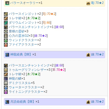
パラースオーラリー
×1
彫:70★2
パラースインゴット
×
2
[
彫:70★2
]
トレヤ材
×
2
[
木:70★2
]
ダリウムインゴット
×
1
[
彫:66
]
パラースエンチャントインク
×
1
[
錬:68
]
豊穣の霊砂
×
3
心力の霊水G2
×
3
[
錬:70★2
]
ウィンドクラスター
×2
ファイアクラスター
×2
神龍経典【輝】
×1
錬:70★2
パラースエンチャントインク
×
2
[
錬:68
]
トゥルーグリフィンレザー
×
3
[
革:70★2
]
トレヤ材
×
2
[
木:70★2
]
神龍の鱗
×
1
デミクリスタル
×
5
ウォータークラスター
×2
ライトニングクラスター
×2
月読命経典【輝】
×1
錬:70★2