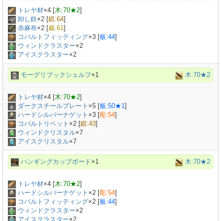
トレヤ材
×
4
[
木:70★2
]
卸し鉄
×
2
[
鍛:64
]
赤麻布
×
2
[
裁:61
]
コバルトフィッティング
×
3
[
板:44
]
ウィンドクラスター
×2
アイスクラスター
×2
モーグリブックシェルフ
×1
木:70★2
トレヤ材
×
4
[
木:70★2
]
ダークスチールプレート
×
5
[
板:50★1
]
ハードシルバーナゲット
×
3
[
彫:54
]
コバルトリベット
×
2
[
鍛:43
]
ウィンドクリスタル
×7
アイスクリスタル
×7
ハンギングカップボード
×1
木:70★2
トレヤ材
×
4
[
木:70★2
]
ハードシルバーナゲット
×
2
[
彫:54
]
コバルトフィッティング
×
2
[
板:44
]
ウィンドクラスター
×2
アイスクラスター
×2