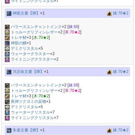
ライトニングクリスタル
×7
神龍文書【輝】
×1
錬:70★2
パラースエンチャントインク
×
2
[
錬:68
]
トゥルーグリフィンレザー
×
2
[
革:70★2
]
トレヤ材
×
3
[
木:70★2
]
神龍の鱗
×
1
デミクリスタル
×
5
ウォータークラスター
×2
ライトニングクラスター
×2
月読命文書【輝】
×1
錬:70★2
パラースエンチャントインク
×
2
[
錬:68
]
トゥルーグリフィンレザー
×
2
[
革:70★2
]
トレヤ材
×
3
[
木:70★2
]
夜神ツクヨミの反物
×
1
デミクリスタル
×
5
ウォータークリスタル
×7
ライトニングクリスタル
×7
朱雀文書【輝】
×1
錬:70★2