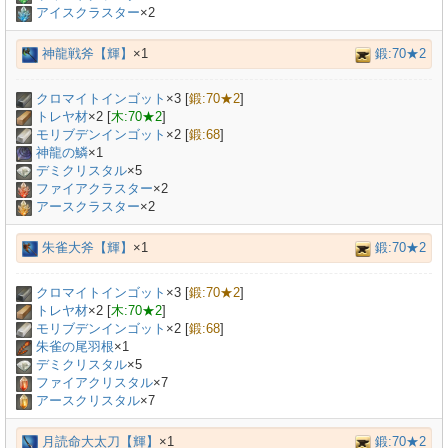
アイスクラスター
×2
神龍戦斧【輝】
×1
鍛:70★2
クロマイトインゴット
×
3
[
鍛:70★2
]
トレヤ材
×
2
[
木:70★2
]
モリブデンインゴット
×
2
[
鍛:68
]
神龍の鱗
×
1
デミクリスタル
×
5
ファイアクラスター
×2
アースクラスター
×2
朱雀大斧【輝】
×1
鍛:70★2
クロマイトインゴット
×
3
[
鍛:70★2
]
トレヤ材
×
2
[
木:70★2
]
モリブデンインゴット
×
2
[
鍛:68
]
朱雀の尾羽根
×
1
デミクリスタル
×
5
ファイアクリスタル
×7
アースクリスタル
×7
月読命大太刀【輝】
×1
鍛:70★2