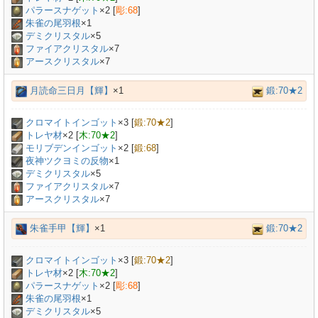
パラースナゲット
×
2
[
彫:68
]
朱雀の尾羽根
×
1
デミクリスタル
×
5
ファイアクリスタル
×7
アースクリスタル
×7
月読命三日月【輝】
×1
鍛:70★2
クロマイトインゴット
×
3
[
鍛:70★2
]
トレヤ材
×
2
[
木:70★2
]
モリブデンインゴット
×
2
[
鍛:68
]
夜神ツクヨミの反物
×
1
デミクリスタル
×
5
ファイアクリスタル
×7
アースクリスタル
×7
朱雀手甲【輝】
×1
鍛:70★2
クロマイトインゴット
×
3
[
鍛:70★2
]
トレヤ材
×
2
[
木:70★2
]
パラースナゲット
×
2
[
彫:68
]
朱雀の尾羽根
×
1
デミクリスタル
×
5