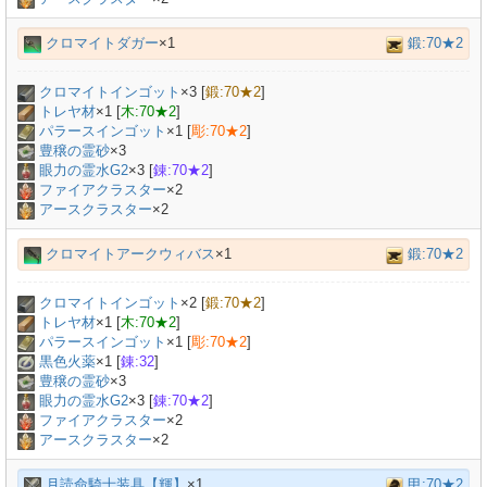
クロマイトダガー
×1
鍛:70★2
クロマイトインゴット
×
3
[
鍛:70★2
]
トレヤ材
×
1
[
木:70★2
]
パラースインゴット
×
1
[
彫:70★2
]
豊穣の霊砂
×
3
眼力の霊水G2
×
3
[
錬:70★2
]
ファイアクラスター
×2
アースクラスター
×2
クロマイトアークウィバス
×1
鍛:70★2
クロマイトインゴット
×
2
[
鍛:70★2
]
トレヤ材
×
1
[
木:70★2
]
パラースインゴット
×
1
[
彫:70★2
]
黒色火薬
×
1
[
錬:32
]
豊穣の霊砂
×
3
眼力の霊水G2
×
3
[
錬:70★2
]
ファイアクラスター
×2
アースクラスター
×2
月読命騎士装具【輝】
×1
甲:70★2