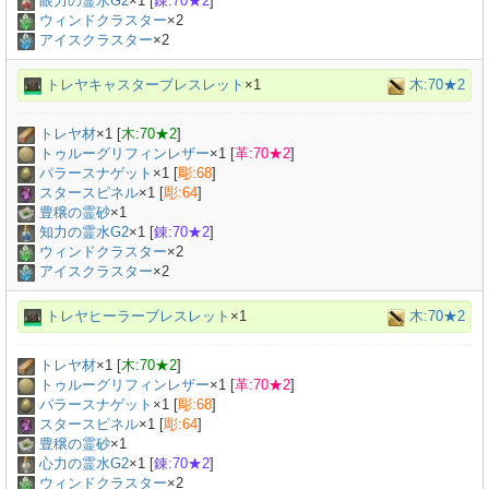
眼力の霊水G2
×
1
[
錬:70★2
]
ウィンドクラスター
×2
アイスクラスター
×2
トレヤキャスターブレスレット
×1
木:70★2
トレヤ材
×
1
[
木:70★2
]
トゥルーグリフィンレザー
×
1
[
革:70★2
]
パラースナゲット
×
1
[
彫:68
]
スタースピネル
×
1
[
彫:64
]
豊穣の霊砂
×
1
知力の霊水G2
×
1
[
錬:70★2
]
ウィンドクラスター
×2
アイスクラスター
×2
トレヤヒーラーブレスレット
×1
木:70★2
トレヤ材
×
1
[
木:70★2
]
トゥルーグリフィンレザー
×
1
[
革:70★2
]
パラースナゲット
×
1
[
彫:68
]
スタースピネル
×
1
[
彫:64
]
豊穣の霊砂
×
1
心力の霊水G2
×
1
[
錬:70★2
]
ウィンドクラスター
×2