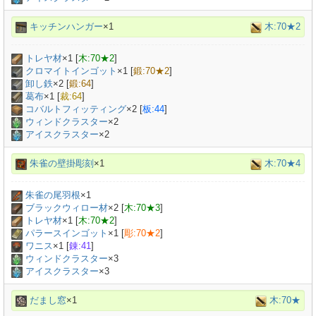
キッチンハンガー
×1
木:70★2
トレヤ材
×
1
[
木:70★2
]
クロマイトインゴット
×
1
[
鍛:70★2
]
卸し鉄
×
2
[
鍛:64
]
葛布
×
1
[
裁:64
]
コバルトフィッティング
×
2
[
板:44
]
ウィンドクラスター
×2
アイスクラスター
×2
朱雀の壁掛彫刻
×1
木:70★4
朱雀の尾羽根
×
1
ブラックウィロー材
×
2
[
木:70★3
]
トレヤ材
×
1
[
木:70★2
]
パラースインゴット
×
1
[
彫:70★2
]
ワニス
×
1
[
錬:41
]
ウィンドクラスター
×3
アイスクラスター
×3
だまし窓
×1
木:70★