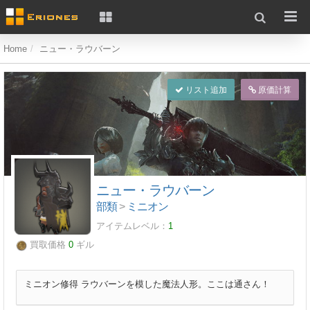
Home
ニュー・ラウバーン
リスト追加
原価計算
ニュー・ラウバーン
部類
>
ミニオン
アイテムレベル：
1
買取価格
0
ギル
ミニオン修得 ラウバーンを模した魔法人形。ここは通さん！