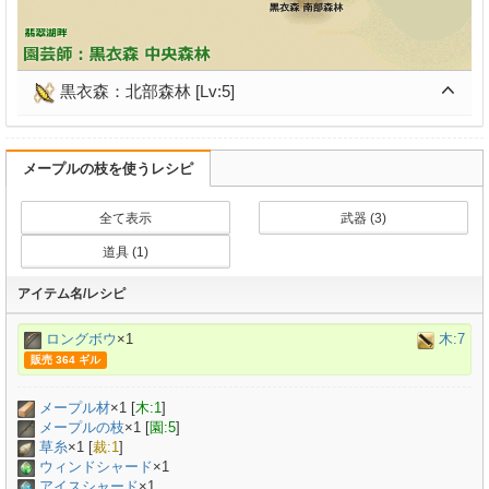
黒衣森：北部森林 [Lv:5]
メープルの枝を使うレシピ
全て表示
武器 (3)
道具 (1)
アイテム名/レシピ
ロングボウ
×1
木:7
販売 364 ギル
メープル材
×
1
[
木:1
]
メープルの枝
×
1
[
園:5
]
草糸
×
1
[
裁:1
]
ウィンドシャード
×1
アイスシャード
×1