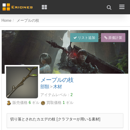
Home
メープルの枝
リスト追加
原価計算
メープルの枝
部類
>
木材
アイテムレベル：
2
販売価格
6
ギル
買取価格
1
ギル
切り落とされたカエデの枝 [クラフターが用いる素材]