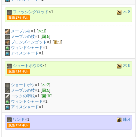
フィッシングロッド
×1
木:8
販売 274 ギル
メープル材
×
1
[
木:1
]
メープルの枝
×
1
[
園:5
]
ブロンズインゴット
×
1
[
鍛:1
]
ウィンドシャード
×1
アイスシャード
×1
ショートボウDX
×1
木:9
販売 424 ギル
ショートボウ
×
1
[
木:2
]
メープルの枝
×
1
[
園:5
]
コックの羽根
×
1
[
園:10
]
ウィンドシャード
×1
アイスシャード
×1
ワンド
×1
錬:4
販売 154 ギル