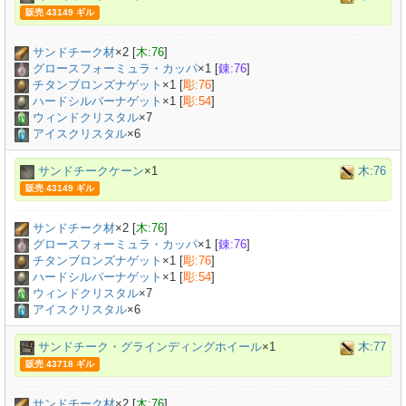
販売 43149 ギル
サンドチーク材
×
2
[
木:76
]
グロースフォーミュラ・カッパ
×
1
[
錬:76
]
チタンブロンズナゲット
×
1
[
彫:76
]
ハードシルバーナゲット
×
1
[
彫:54
]
ウィンドクリスタル
×7
アイスクリスタル
×6
サンドチークケーン
×1
木:76
販売 43149 ギル
サンドチーク材
×
2
[
木:76
]
グロースフォーミュラ・カッパ
×
1
[
錬:76
]
チタンブロンズナゲット
×
1
[
彫:76
]
ハードシルバーナゲット
×
1
[
彫:54
]
ウィンドクリスタル
×7
アイスクリスタル
×6
サンドチーク・グラインディングホイール
×1
木:77
販売 43718 ギル
サンドチーク材
×
2
[
木:76
]