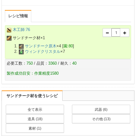
レシピ情報
木工師:76
サンドチーク材×
1
サンドチーク原木
×
4
[
園:80
]
ウィンドクリスタル
×
7
必要工数：
750
/ 品質：
3360
/ 耐久：
40
製作成功目安：作業精度1580
サンドチーク材を使うレシピ
全て表示
武器 (6)
道具 (18)
その他 (13)
素材 (1)