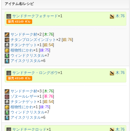
アイテム名/レシピ
サンドチークフォチャード
×1
木:76
販売 43149 ギル
サンドチーク材
×
2
[
木:76
]
チタンブロンズインゴット
×
2
[
鍛:76
]
チタンナゲット
×
1
[
鍛:54
]
植物性にかわ
×
1
[
錬:75
]
ウィンドクリスタル
×7
アイスクリスタル
×6
サンドチーク・ロングボウ
×1
木:76
販売 43149 ギル
サンドチーク材
×
3
[
木:76
]
ゾヌールレザー
×
1
[
革:76
]
チタンナゲット
×
1
[
鍛:54
]
植物性にかわ
×
1
[
錬:75
]
ウィンドクリスタル
×7
アイスクリスタル
×6
サンドチークロッド
×1
木:76