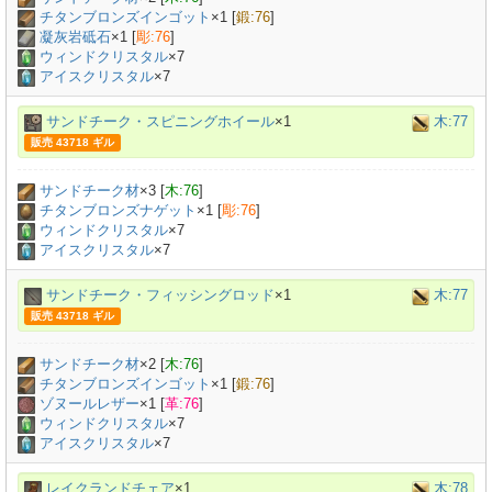
チタンブロンズインゴット
×
1
[
鍛:76
]
凝灰岩砥石
×
1
[
彫:76
]
ウィンドクリスタル
×7
アイスクリスタル
×7
サンドチーク・スピニングホイール
×1
木:77
販売 43718 ギル
サンドチーク材
×
3
[
木:76
]
チタンブロンズナゲット
×
1
[
彫:76
]
ウィンドクリスタル
×7
アイスクリスタル
×7
サンドチーク・フィッシングロッド
×1
木:77
販売 43718 ギル
サンドチーク材
×
2
[
木:76
]
チタンブロンズインゴット
×
1
[
鍛:76
]
ゾヌールレザー
×
1
[
革:76
]
ウィンドクリスタル
×7
アイスクリスタル
×7
レイクランドチェア
×1
木:78