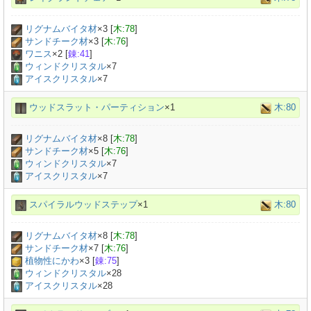
リグナムバイタ材
×
3
[
木:78
]
サンドチーク材
×
3
[
木:76
]
ワニス
×
2
[
錬:41
]
ウィンドクリスタル
×7
アイスクリスタル
×7
ウッドスラット・パーティション
×1
木:80
リグナムバイタ材
×
8
[
木:78
]
サンドチーク材
×
5
[
木:76
]
ウィンドクリスタル
×7
アイスクリスタル
×7
スパイラルウッドステップ
×1
木:80
リグナムバイタ材
×
8
[
木:78
]
サンドチーク材
×
7
[
木:76
]
植物性にかわ
×
3
[
錬:75
]
ウィンドクリスタル
×28
アイスクリスタル
×28