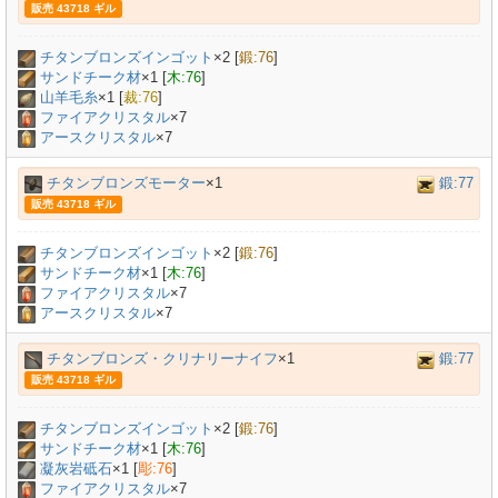
販売 43718 ギル
チタンブロンズインゴット
×
2
[
鍛:76
]
サンドチーク材
×
1
[
木:76
]
山羊毛糸
×
1
[
裁:76
]
ファイアクリスタル
×7
アースクリスタル
×7
チタンブロンズモーター
×1
鍛:77
販売 43718 ギル
チタンブロンズインゴット
×
2
[
鍛:76
]
サンドチーク材
×
1
[
木:76
]
ファイアクリスタル
×7
アースクリスタル
×7
チタンブロンズ・クリナリーナイフ
×1
鍛:77
販売 43718 ギル
チタンブロンズインゴット
×
2
[
鍛:76
]
サンドチーク材
×
1
[
木:76
]
凝灰岩砥石
×
1
[
彫:76
]
ファイアクリスタル
×7