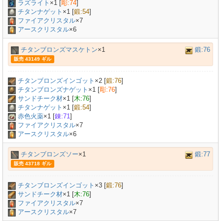
ラズライト
×
1
[
彫:74
]
チタンナゲット
×
1
[
鍛:54
]
ファイアクリスタル
×7
アースクリスタル
×6
チタンブロンズマスケトン
×1
鍛:76
販売 43149 ギル
チタンブロンズインゴット
×
2
[
鍛:76
]
チタンブロンズナゲット
×
1
[
彫:76
]
サンドチーク材
×
1
[
木:76
]
チタンナゲット
×
1
[
鍛:54
]
赤色火薬
×
1
[
錬:71
]
ファイアクリスタル
×7
アースクリスタル
×6
チタンブロンズソー
×1
鍛:77
販売 43718 ギル
チタンブロンズインゴット
×
3
[
鍛:76
]
サンドチーク材
×
1
[
木:76
]
ファイアクリスタル
×7
アースクリスタル
×7