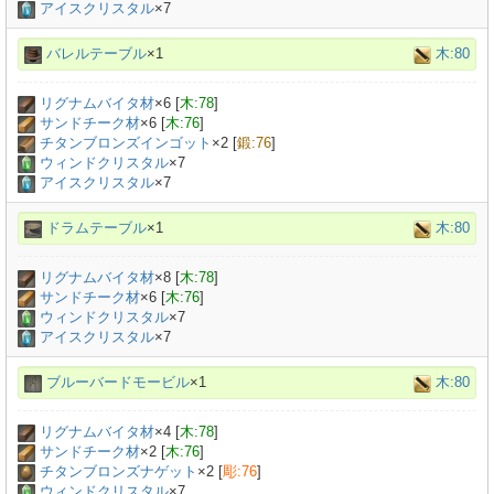
アイスクリスタル
×7
バレルテーブル
×1
木:80
リグナムバイタ材
×
6
[
木:78
]
サンドチーク材
×
6
[
木:76
]
チタンブロンズインゴット
×
2
[
鍛:76
]
ウィンドクリスタル
×7
アイスクリスタル
×7
ドラムテーブル
×1
木:80
リグナムバイタ材
×
8
[
木:78
]
サンドチーク材
×
6
[
木:76
]
ウィンドクリスタル
×7
アイスクリスタル
×7
ブルーバードモービル
×1
木:80
リグナムバイタ材
×
4
[
木:78
]
サンドチーク材
×
2
[
木:76
]
チタンブロンズナゲット
×
2
[
彫:76
]
ウィンドクリスタル
×7