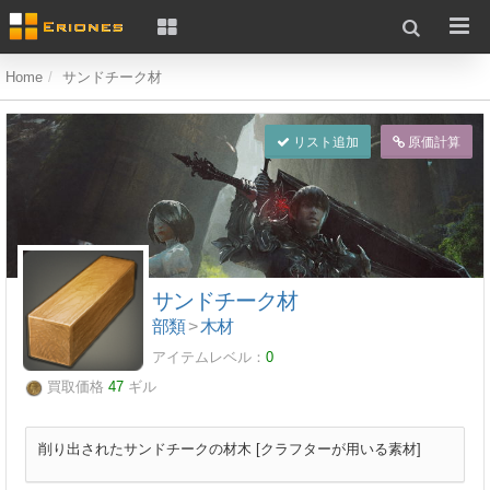
Home
サンドチーク材
リスト追加
原価計算
サンドチーク材
部類
>
木材
アイテムレベル：
0
買取価格
47
ギル
削り出されたサンドチークの材木 [クラフターが用いる素材]