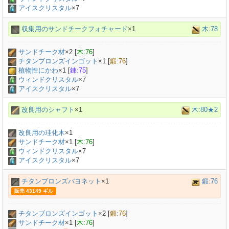
アイスクリスタル
×7
収集用のサンドチークフォチャード
×1
木:78
サンドチーク材
×
2
[
木:76
]
チタンブロンズインゴット
×
1
[
鍛:76
]
植物性にかわ
×
1
[
錬:75
]
ウィンドクリスタル
×7
アイスクリスタル
×7
改良用のシャフト
×1
木:80★2
改良用の珪化木
×
1
サンドチーク材
×
1
[
木:76
]
ウィンドクリスタル
×7
アイスクリスタル
×7
チタンブロンズバヨネット
×1
鍛:76
販売 43149 ギル
チタンブロンズインゴット
×
2
[
鍛:76
]
サンドチーク材
×
1
[
木:76
]