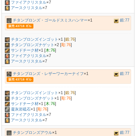
ファイアクリスタル
×7
アースクリスタル
×7
チタンブロンズ・ゴールドスミスハンマー
×1
鍛:77
販売 43718 ギル
チタンブロンズインゴット
×
1
[
鍛:76
]
チタンブロンズナゲット
×
2
[
彫:76
]
サンドチーク材
×
1
[
木:76
]
ファイアクリスタル
×7
アースクリスタル
×7
チタンブロンズ・レザーワーカーナイフ
×1
鍛:77
販売 43718 ギル
チタンブロンズインゴット
×
1
[
鍛:76
]
チタンブロンズナゲット
×
1
[
彫:76
]
サンドチーク材
×
1
[
木:76
]
凝灰岩砥石
×
1
[
彫:76
]
ファイアクリスタル
×7
アースクリスタル
×7
チタンブロンズアウル
×1
鍛:77