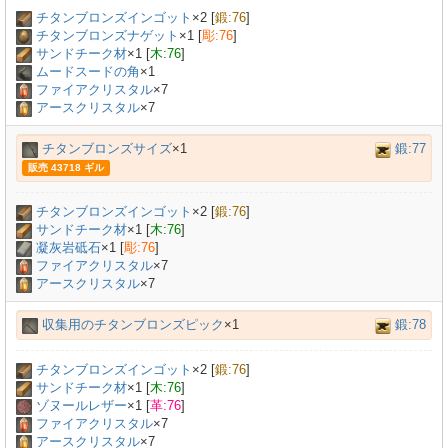
チタンブロンズインゴット
×
2
[
鍛:76
]
チタンブロンズナゲット
×
1
[
彫:76
]
サンドチーク材
×
1
[
木:76
]
ムードスードの角
×
1
ファイアクリスタル
×7
アースクリスタル
×7
チタンブロンズサイズ
×1
鍛:77
販売 43718 ギル
チタンブロンズインゴット
×
2
[
鍛:76
]
サンドチーク材
×
1
[
木:76
]
凝灰岩砥石
×
1
[
彫:76
]
ファイアクリスタル
×7
アースクリスタル
×7
収集用のチタンブロンズピック
×1
鍛:78
チタンブロンズインゴット
×
2
[
鍛:76
]
サンドチーク材
×
1
[
木:76
]
ゾヌールレザー
×
1
[
革:76
]
ファイアクリスタル
×7
アースクリスタル
×7