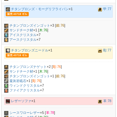
チタンブロンズ・モーグリフライパン
×1
甲:77
販売 43718 ギル
チタンブロンズインゴット
×
3
[
鍛:76
]
サンドチーク材
×
1
[
木:76
]
アイスクリスタル
×7
アースクリスタル
×7
チタンブロンズニードル
×1
彫:77
販売 43718 ギル
チタンブロンズナゲット
×
2
[
彫:76
]
サンドチーク材
×
1
[
木:76
]
チタンブロンズインゴット
×
1
[
鍛:76
]
凝灰岩砥石
×
1
[
彫:76
]
ウィンドクリスタル
×7
ファイアクリスタル
×7
レザーソファ
×1
革:78
シースワローレザー
×
5
[
革:78
]