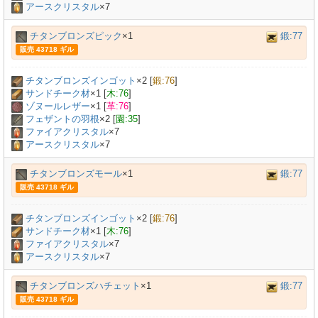
アースクリスタル
×7
チタンブロンズピック
×1
鍛:77
販売 43718 ギル
チタンブロンズインゴット
×
2
[
鍛:76
]
サンドチーク材
×
1
[
木:76
]
ゾヌールレザー
×
1
[
革:76
]
フェザントの羽根
×
2
[
園:35
]
ファイアクリスタル
×7
アースクリスタル
×7
チタンブロンズモール
×1
鍛:77
販売 43718 ギル
チタンブロンズインゴット
×
2
[
鍛:76
]
サンドチーク材
×
1
[
木:76
]
ファイアクリスタル
×7
アースクリスタル
×7
チタンブロンズハチェット
×1
鍛:77
販売 43718 ギル