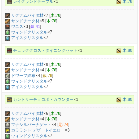
レイクランドテーブル
×1
木:78
リグナムバイタ材
×
7
[
木:78
]
サンドチーク材
×
5
[
木:76
]
ワニス
×
3
[
錬:41
]
ウィンドクリスタル
×7
アイスクリスタル
×7
チェッククロス・ダイニングセット
×1
木:80
リグナムバイタ材
×
8
[
木:78
]
サンドチーク材
×
4
[
木:76
]
ドワーフ綿布
×
4
[
裁:78
]
ウィンドクリスタル
×7
アイスクリスタル
×7
カントリーチョコボ・カウンター
×1
木:80
リグナムバイタ材
×
6
[
木:78
]
サンドチーク材
×
4
[
木:76
]
マナシルバーナゲット
×
4
[
彫:74
]
カララント:デザートイエロー
×
3
ウィンドクリスタル
×7