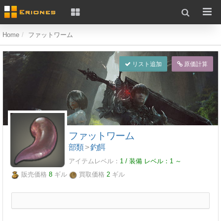
Home
ファットワーム
リスト追加
原価計算
ファットワーム
部類
>
釣餌
アイテムレベル：
1 / 装備 レベル：
1
～
販売価格
8
ギル
買取価格
2
ギル