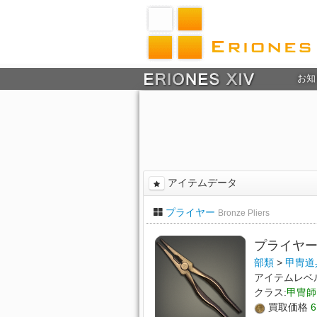
お知
アイテムデータ
プライヤー
Bronze Pliers
プライヤ
部類
>
甲冑道
アイテムレベ
クラス:
甲冑師
買取価格
6