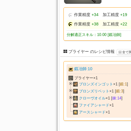
作業精度
+34
加工精度
+19
作業精度
+38
加工精度
+22
分解適正スキル：10.00 [鍛冶師]
プライヤー のレシピ情報
全て
鍛冶師:10
プライヤー×
1
ブロンズインゴット
×
1
[
鍛:1
]
ブロンズリベット
×
1
[
鍛:3
]
クローヴオイル
×
1
[
錬:14
]
ファイアシャード
×
1
アースシャード
×
1