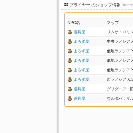
プライヤー のショップ情報
Bronze
NPC名
マップ
道具屋
リムサ・ロミンサ：
よろず屋
中央ラノシア X:2
よろず屋
低地ラノシア X:3
よろず屋
低地ラノシア X:2
よろず屋
低地ラノシア X:2
よろず屋
西ラノシア X:34.
道具屋
グリダニア：旧市街 
道具屋
ウルダハ：ザル回廊 