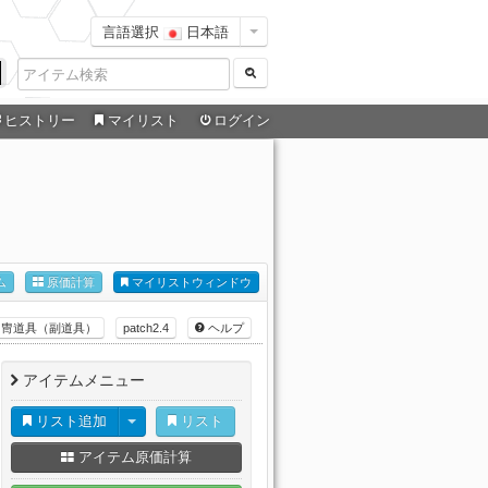
言語選択
日本語
ヒストリー
マイリスト
ログイン
ム
原価計算
マイリストウィンドウ
甲冑道具（副道具）
patch2.4
ヘルプ
アイテムメニュー
リスト追加
リスト
アイテム原価計算