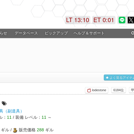
LT 13:10
ET 0:01
らせ
データベース
ピックアップ
ヘルプ＆サポート
よく見るアイテ
lodestone
6184位
ー
具（副道具）
ル：
11
/ 装備 レベル：
11
～
ギル /
販売価格
288
ギル