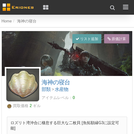
Home
海神の寝台
リスト追加
原価計算
海神の寝台
部類
>
水産物
アイテムレベル：
0
買取価格
2
ギル
ロズリト湾沖合に棲息する巨大な二枚貝 [魚拓額縁G3に設定可
能]