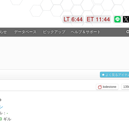
LT 6:44
ET 11:44
らせ
データベース
ピックアップ
ヘルプ＆サポート
よく見るアイテ
lodestone
13
ン
ル：
-
0
ギル