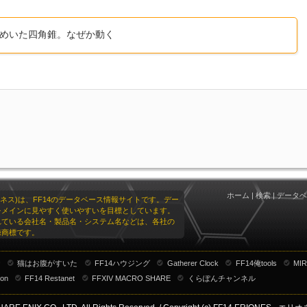
謎めいた四角錐。なぜか動く
ホーム
|
検索
|
データベ
リオネス)は、FF14のデータベース情報サイトです。デー
をメインに見やすく使いやすいを目標としています。
れている会社名・製品名・システム名などは、各社の
録商標です。
ナ
猫はお腹がすいた
FF14ハウジング
Gatherer Clock
FF14俺tools
MIR
ion
FF14 Restanet
FFXIV MACRO SHARE
くらぽんチャンネル