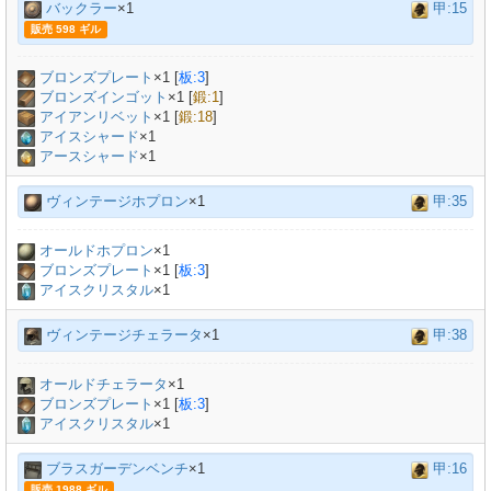
バックラー
×1
甲:15
販売 598 ギル
ブロンズプレート
×
1
[
板:3
]
ブロンズインゴット
×
1
[
鍛:1
]
アイアンリベット
×
1
[
鍛:18
]
アイスシャード
×1
アースシャード
×1
ヴィンテージホプロン
×1
甲:35
オールドホプロン
×
1
ブロンズプレート
×
1
[
板:3
]
アイスクリスタル
×1
ヴィンテージチェラータ
×1
甲:38
オールドチェラータ
×
1
ブロンズプレート
×
1
[
板:3
]
アイスクリスタル
×1
ブラスガーデンベンチ
×1
甲:16
販売 1988 ギル