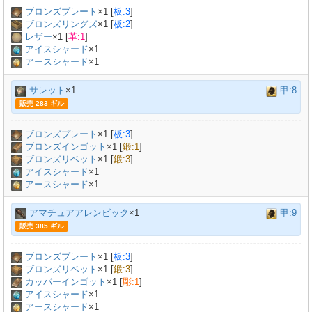
ブロンズプレート
×
1
[
板:3
]
ブロンズリングズ
×
1
[
板:2
]
レザー
×
1
[
革:1
]
アイスシャード
×1
アースシャード
×1
サレット
×1
甲:8
販売 283 ギル
ブロンズプレート
×
1
[
板:3
]
ブロンズインゴット
×
1
[
鍛:1
]
ブロンズリベット
×
1
[
鍛:3
]
アイスシャード
×1
アースシャード
×1
アマチュアアレンビック
×1
甲:9
販売 385 ギル
ブロンズプレート
×
1
[
板:3
]
ブロンズリベット
×
1
[
鍛:3
]
カッパーインゴット
×
1
[
彫:1
]
アイスシャード
×1
アースシャード
×1