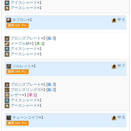
アイスシャード
×1
アースシャード
×1
ホプロン
×1
甲:5
販売 420 ギル
ブロンズプレート
×
2
[
板:3
]
メープル材
×
1
[
木:1
]
アイスシャード
×1
アースシャード
×1
ソルレット
×1
甲:7
販売 268 ギル
ブロンズプレート
×
1
[
板:3
]
ブロンズリングズ
×
1
[
板:2
]
レザー
×
1
[
革:1
]
アイスシャード
×1
アースシャード
×1
チェーンコイフ
×1
甲:8
販売 264 ギル