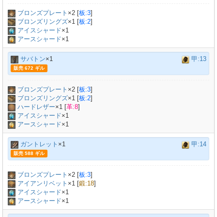
ブロンズプレート
×
2
[
板:3
]
ブロンズリングズ
×
1
[
板:2
]
アイスシャード
×1
アースシャード
×1
サバトン
×1
甲:13
販売 672 ギル
ブロンズプレート
×
2
[
板:3
]
ブロンズリングズ
×
1
[
板:2
]
ハードレザー
×
1
[
革:8
]
アイスシャード
×1
アースシャード
×1
ガントレット
×1
甲:14
販売 588 ギル
ブロンズプレート
×
2
[
板:3
]
アイアンリベット
×
1
[
鍛:18
]
アイスシャード
×1
アースシャード
×1