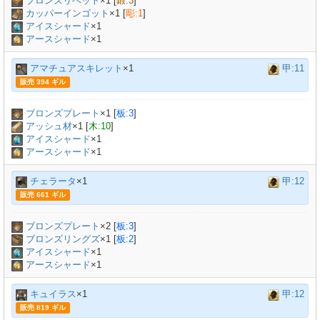
ブロンズリベット
×
1
[
鍛:3
]
カッパーインゴット
×
1
[
彫:1
]
アイスシャード
×1
アースシャード
×1
アマチュアスキレット
×1
甲:11
販売 394 ギル
ブロンズプレート
×
1
[
板:3
]
アッシュ材
×
1
[
木:10
]
アイスシャード
×1
アースシャード
×1
チェラータ
×1
甲:12
販売 661 ギル
ブロンズプレート
×
2
[
板:3
]
ブロンズリングズ
×
1
[
板:2
]
アイスシャード
×1
アースシャード
×1
キュイラス
×1
甲:12
販売 819 ギル