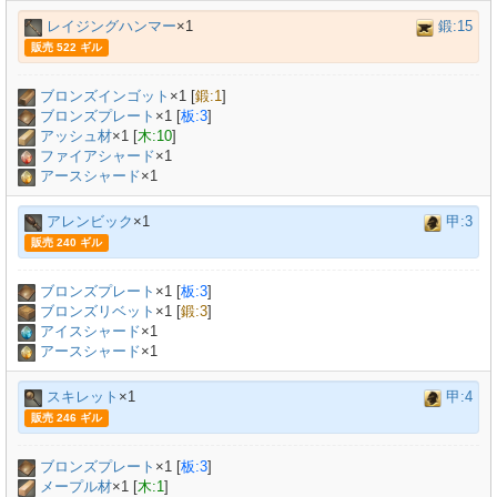
レイジングハンマー
×1
鍛:15
販売 522 ギル
ブロンズインゴット
×
1
[
鍛:1
]
ブロンズプレート
×
1
[
板:3
]
アッシュ材
×
1
[
木:10
]
ファイアシャード
×1
アースシャード
×1
アレンビック
×1
甲:3
販売 240 ギル
ブロンズプレート
×
1
[
板:3
]
ブロンズリベット
×
1
[
鍛:3
]
アイスシャード
×1
アースシャード
×1
スキレット
×1
甲:4
販売 246 ギル
ブロンズプレート
×
1
[
板:3
]
メープル材
×
1
[
木:1
]