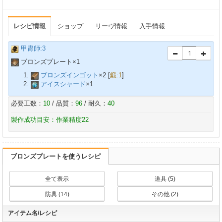
レシピ情報
ショップ
リーヴ情報
入手情報
甲冑師:3
ブロンズプレート×
1
ブロンズインゴット
×
2
[
鍛:1
]
アイスシャード
×
1
必要工数：
10
/ 品質：
96
/ 耐久：
40
製作成功目安：作業精度22
ブロンズプレートを使うレシピ
全て表示
道具 (5)
防具 (14)
その他 (2)
アイテム名/レシピ