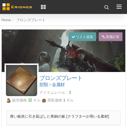
Home
ブロンズプレート
リスト追加
原価計算
ブロンズプレート
部類
>
金属材
アイテムレベル：
3
販売価格
32
ギル
買取価格
1
ギル
厚い板状に引き延ばした青銅の板 [クラフターが用いる素材]