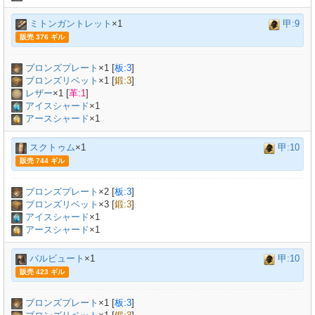
ミトンガントレット
×1
甲:9
販売 376 ギル
ブロンズプレート
×
1
[
板:3
]
ブロンズリベット
×
1
[
鍛:3
]
レザー
×
1
[
革:1
]
アイスシャード
×1
アースシャード
×1
スクトゥム
×1
甲:10
販売 744 ギル
ブロンズプレート
×
2
[
板:3
]
ブロンズリベット
×
3
[
鍛:3
]
アイスシャード
×1
アースシャード
×1
バルビュート
×1
甲:10
販売 423 ギル
ブロンズプレート
×
1
[
板:3
]