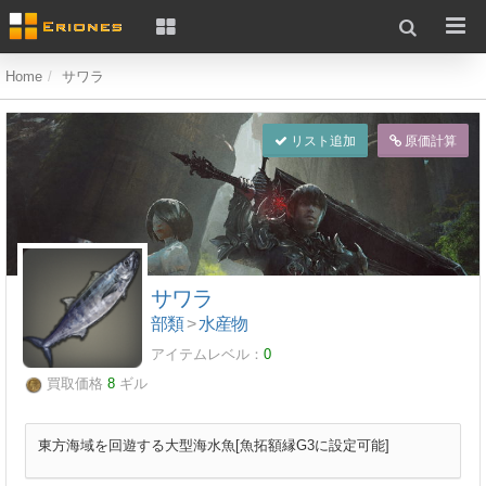
Home
サワラ
リスト追加
原価計算
サワラ
部類
>
水産物
アイテムレベル：
0
買取価格
8
ギル
東方海域を回遊する大型海水魚[魚拓額縁G3に設定可能]