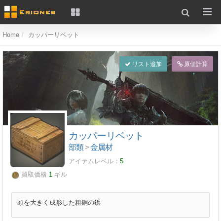
Home
カッパーリベット
リスト追加
原価計算
カッパーリベット
部類
>
金属材
アイテムレベル：
5
買取価格
1
ギル
頭を大きく成形した粗銅の鋲