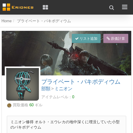
Home
プライベート・パキポディウム
リスト追加
原価計算
プライベート・パキポディウム
部類
>
ミニオン
アイテムレベル：
0
買取価格
60
ギル
ミニオン修得 オルト・エウレカの地中深くに埋没していた小型
のパキポディウム