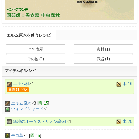
エルム原木を使うレシピ
全て表示
素材 (1)
その他 (1)
武器 (1)
アイテム名/レシピ
エルム材
×1
木:16
販売 78 ギル
エルム原木
×
3
[
園:15
]
ウィンドシャード
×1
無地のオーケストリオン譜G1
×1
木:20
モコ草
×
1
[
園:15
]