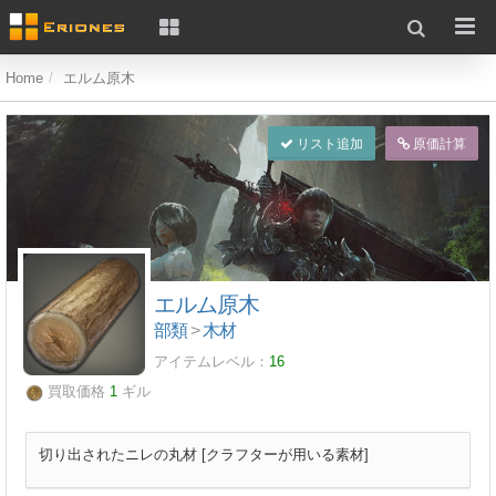
Home
エルム原木
リスト追加
原価計算
エルム原木
部類
>
木材
アイテムレベル：
16
買取価格
1
ギル
切り出されたニレの丸材 [クラフターが用いる素材]