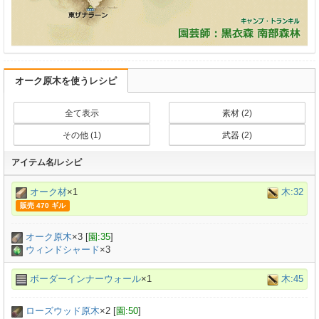
オーク原木を使うレシピ
全て表示
素材 (2)
その他 (1)
武器 (2)
アイテム名/レシピ
オーク材
×1
木:32
販売 470 ギル
オーク原木
×
3
[
園:35
]
ウィンドシャード
×3
ボーダーインナーウォール
×1
木:45
ローズウッド原木
×
2
[
園:50
]