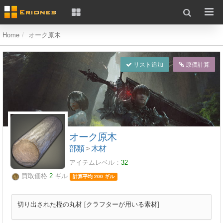
Home
オーク原木
リスト追加
原価計算
オーク原木
部類
>
木材
アイテムレベル：
32
買取価格
2
ギル
計算平均 200 ギル
切り出された樫の丸材 [クラフターが用いる素材]