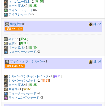
マホガニー原木
×
2
[
園:40
]
オーク原木
×
2
[
園:35
]
ウィンドシャード
×6
アイスシャード
×5
黒色火薬
×1
錬:32
販売 400 ギル
硝石
×
3
[
掘:30
]
硫黄
×
3
[
掘:30
]
オーク原木
×
1
[
園:35
]
ウォーターシャード
×3
ブック・オブ・シルバー
×1
錬:34
販売 5515 ギル
シルバーエンチャントインク
×
1
[
錬:23
]
シルバーインゴット
×
1
[
彫:23
]
オーク原木
×
1
[
園:35
]
亜麻糸
×
1
[
裁:32
]
ウォーターシャード
×4
ライトニングシャード
×3