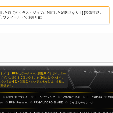
用した時点のクラス・ジョブに対応した足防具を入手] [装備可能レ
 [都市やフィールドで使用可能]
ホーム
|
検索
|
データベ
リオネス)は、FF14のデータベース情報サイトです。デー
をメインに見やすく使いやすいを目標としています。
れている会社名・製品名・システム名などは、各社の
録商標です。
ナ
猫はお腹がすいた
FF14ハウジング
Gatherer Clock
FF14俺tools
MIR
ion
FF14 Restanet
FFXIV MACRO SHARE
くらぽんチャンネル