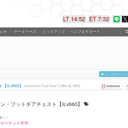
LT 14:52
ET 7:32
らせ
データベース
ピックアップ
ヘルプ＆サポート
よく見るアイテ
ILv660】
Ascension Foot Gear Coffer (IL 660)
lodestone
ン・フットギアチェスト【ILv660】
ル：
-
マーケット不可