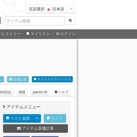
言語選択
日本語
ヒストリー
マイリスト
ログイン
ム
原価計算
マイリストウィンドウ
40162位
雑貨
patch6.45
ヘルプ
アイテムメニュー
リスト追加
リスト
アイテム原価計算