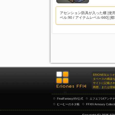
アセンション防具が入った櫃 [使
ベル:90 / アイテムレベル:660]
ERIONES(エ
タベースの構築
サイトに記載さ
商標、または登
FinalFantasyXIV公式
エフエフ14アンテ
むーむーのネタ帳
FFXIV Armoury Collect