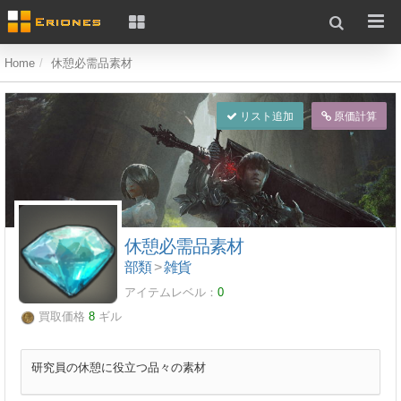
Home
休憩必需品素材
リスト追加
原価計算
休憩必需品素材
部類
>
雑貨
アイテムレベル：
0
買取価格
8
ギル
研究員の休憩に役立つ品々の素材